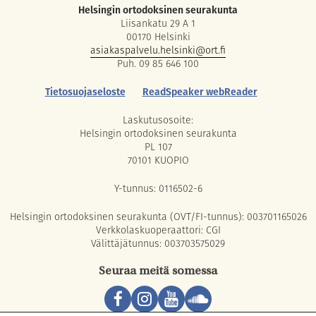
Helsingin ortodoksinen seurakunta
Liisankatu 29 A 1
00170 Helsinki
asiakaspalvelu.helsinki@ort.fi
Puh. 09 85 646 100
Tietosuojaseloste
ReadSpeaker webReader
Laskutusosoite:
Helsingin ortodoksinen seurakunta
PL 107
70101 KUOPIO
Y-tunnus: 0116502-6
Helsingin ortodoksinen seurakunta (OVT/FI-tunnus): 003701165026
Verkkolaskuoperaattori: CGI
Välittäjätunnus: 003703575029
Seuraa meitä somessa