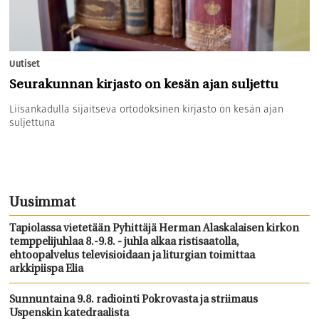
Uutiset
Seurakunnan kirjasto on kesän ajan suljettu
Liisankadulla sijaitseva ortodoksinen kirjasto on kesän ajan
suljettuna
Uusimmat
Tapiolassa vietetään Pyhittäjä Herman Alaskalaisen kirkon
temppelijuhlaa 8.-9.8. - juhla alkaa ristisaatolla,
ehtoopalvelus televisioidaan ja liturgian toimittaa
arkkipiispa Elia
Sunnuntaina 9.8. radiointi Pokrovasta ja striimaus
Uspenskin katedraalista