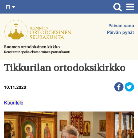
FI
Siirry
RU
Etusivu
SV
suoraan
Päivän sana
EN
Ajankohtaista
sisältöön.
Päivän pyhät
UA
Jumalanpalvelukset
Suomen ortodoksinen kirkko
Konstantinopolin ekumeeninen patriarkaatti
Juhlat & toimitukset
Kirkot
Tikkurilan ortodoksikirkko
Apua & tukea
10.11.2020
Tule mukaan
Hautausmaa
Kuuntele
Yhteystiedot