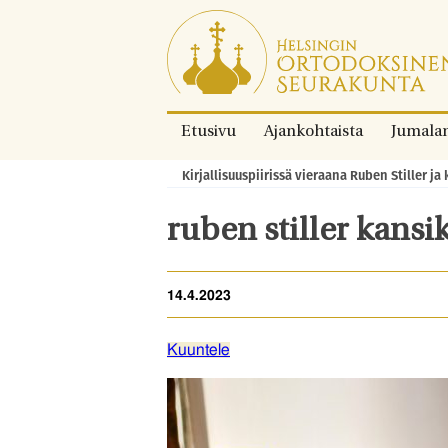
Siirry
suoraan
sisältöön.
Etusivu
Ajankohtaista
Jumala
Kirjallisuuspiirissä vieraana Ruben Stiller ja 
Murupolku:
ruben stiller kansi
14.4.2023
Kuuntele