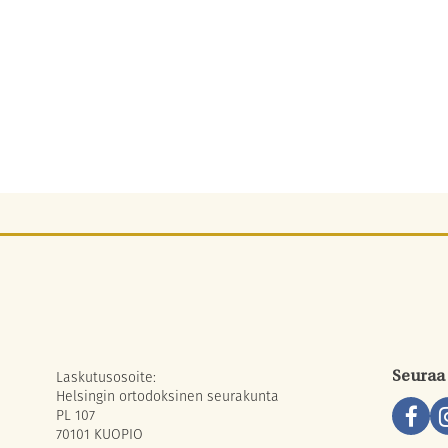
Laskutusosoite:
Seuraa
Helsingin ortodoksinen seurakunta
PL 107
70101 KUOPIO