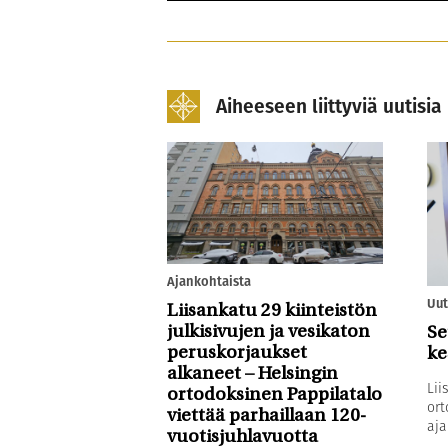
Aiheeseen liittyviä uutisia
Ajankohtaista
Uut
Liisankatu 29 kiinteistön
julkisivujen ja vesikaton
Se
peruskorjaukset
ke
alkaneet – Helsingin
Lii
ortodoksinen Pappilatalo
ort
viettää parhaillaan 120-
aja
vuotisjuhlavuotta