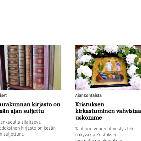
iset
Ajankohtaista
urakunnan kirjasto on
Kristuksen
sän ajan suljettu
kirkastuminen vahvistaa
uskomme
sankadulla sijaitseva
odoksinen kirjasto on kesän
Taaborin vuoren ilmestys teki
n suljettuna
näkyväksi Kristuksen
jumalallisen olemuksen.