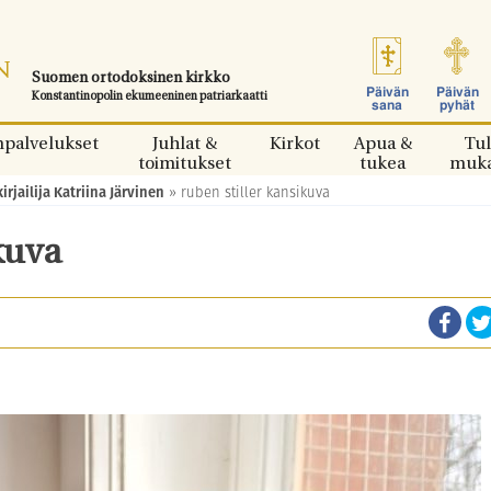
Suomen ortodoksinen kirkko
Päivän
Päivän
Konstantinopolin ekumeeninen patriarkaatti
sana
pyhät
npalvelukset
Juhlat &
Kirkot
Apua &
Tul
toimitukset
tukea
muk
kirjailija Katriina Järvinen
»
ruben stiller kansikuva
kuva