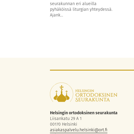
seurakunnan eri alueilla
pyhäköissä liturgian yhteydessä.
Ajank...
Helsingin ortodoksinen seurakunta
Liisankatu 29 A 1
00170 Helsinki
asiakaspalvelu.helsinki@ort.fi