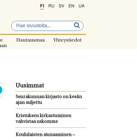
FI
RU
SV
EN
UA
e
Hautausmaa
Yhteystiedot
aan
Uusimmat
Seurakunnan kirjasto on kesän
ajan suljettu
Kristuksen kirkastuminen
vahvistaa uskomme
Koululaisten siunaaminen –