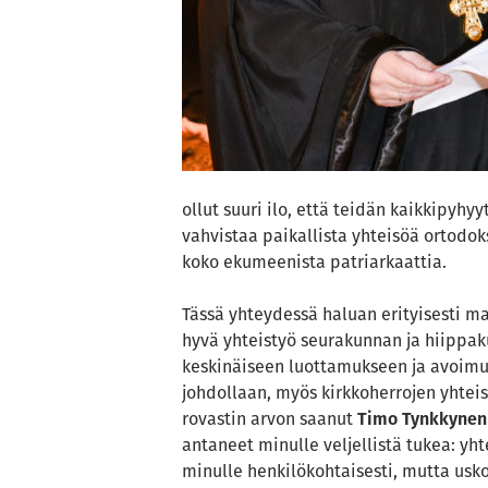
ollut suuri ilo, että teidän kaikkipyh
vahvistaa paikallista yhteisöä ortodo
koko ekumeenista patriarkaattia.
Tässä yhteydessä haluan erityisesti m
hyvä yhteistyö seurakunnan ja hiippaku
keskinäiseen luottamukseen ja avoimu
johdollaan, myös kirkkoherrojen yhteis
rovastin arvon saanut
Timo Tynkkynen
antaneet minulle veljellistä tukea: yh
minulle henkilökohtaisesti, mutta us