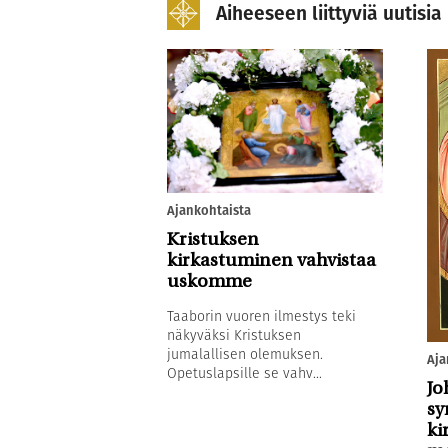
Aiheeseen liittyviä uutisia
Ajankohtaista
Kristuksen
kirkastuminen vahvistaa
uskomme
Taaborin vuoren ilmestys teki
näkyväksi Kristuksen
jumalallisen olemuksen.
Aja
Opetuslapsille se vahv...
Jo
sy
ki