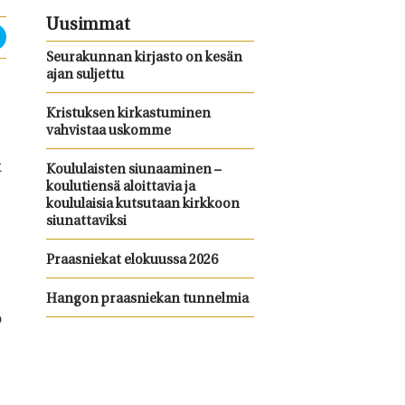
Uusimmat
Seurakunnan kirjasto on kesän
ajan suljettu
Kristuksen kirkastuminen
vahvistaa uskomme
t
Koululaisten siunaaminen –
koulutiensä aloittavia ja
koululaisia kutsutaan kirkkoon
siunattaviksi
Praasniekat elokuussa 2026
Hangon praasniekan tunnelmia
o