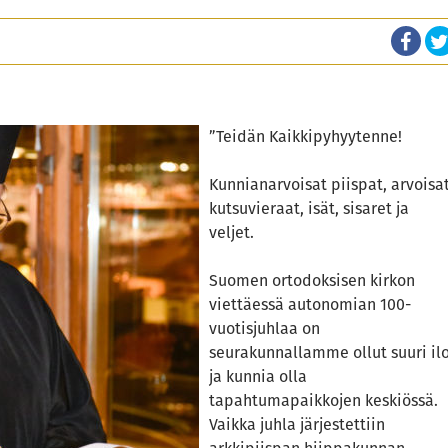
”Teidän Kaikkipyhyytenne!
Kunnianarvoisat piispat, arvoisa
kutsuvieraat, isät, sisaret ja
veljet.
Suomen ortodoksisen kirkon
viettäessä autonomian 100-
vuotisjuhlaa on
seurakunnallamme ollut suuri il
ja kunnia olla
tapahtumapaikkojen keskiössä.
Vaikka juhla järjestettiin