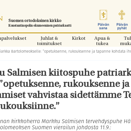
Suomen ortodoksinen kirkko
Päivän
Päivän
Konstantinopolin ekumeeninen patriarkaatti
sana
pyhät
npalvelukset
Juhlat &
Kirkot
Apua &
Tul
toimitukset
tukea
muk
iarkka Bartolomeokselle: ”opetuksenne, rukouksenne ja tapanne kohdata ih
 Salmisen kiitospuhe patriar
 ”opetuksenne, rukouksenne ja
miset vahvistaa sidettämme Te
ukouksiinne.”
nnan kirkkoherra Markku Salmisen tervehdyspuhe H
tolomeoksen Suomen vierailun johdosta 11.9.: