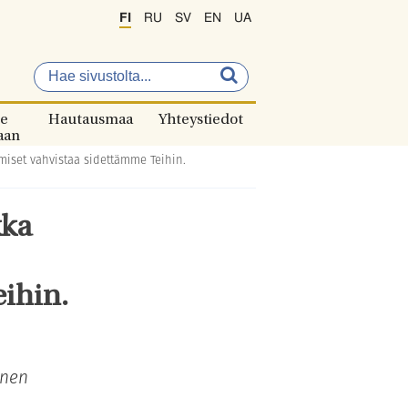
FI
RU
SV
EN
UA
e
Hautausmaa
Yhteystiedot
aan
miset vahvistaa sidettämme Teihin.
kka
ihin.
änen