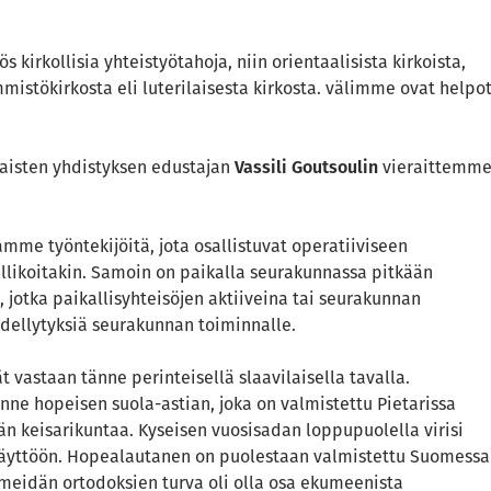
ös kirkollisia yhteistyötahoja, niin orientaalisista kirkoista,
istökirkosta eli luterilaisesta kirkosta. välimme ovat helpo
naisten yhdistyksen edustajan
Vassili Goutsoulin
vieraittemm
mme työntekijöitä, jota osallistuvat operatiiviseen
llikoitakin. Samoin on paikalla seurakunnassa pitkään
, jotka paikallisyhteisöjen aktiiveina tai seurakunnan
edellytyksiä seurakunnan toiminnalle.
vastaan tänne perinteisellä slaavilaisella tavalla.
e hopeisen suola-astian, joka on valmistettu Pietarissa
än keisarikuntaa. Kyseisen vuosisadan loppupuolella virisi
käyttöön. Hopealautanen on puolestaan valmistettu Suomessa
meidän ortodoksien turva oli olla osa ekumeenista