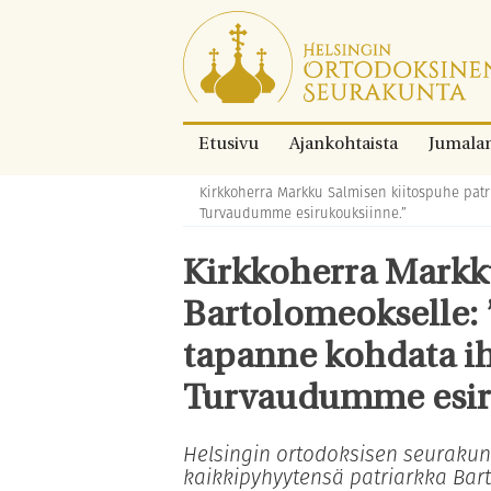
Siirry
suoraan
sisältöön.
Etusivu
Ajankohtaista
Jumala
Kirkkoherra Markku Salmisen kiitospuhe patr
Murupolku:
Turvaudumme esirukouksiinne.”
Kirkkoherra Markku
Bartolomeokselle:
tapanne kohdata ih
Turvaudumme esir
Helsingin ortodoksisen seuraku
kaikkipyhyytensä patriarkka Bar