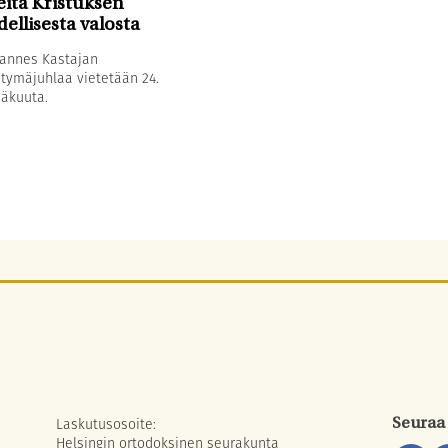
itä Kristuksen
dellisesta valosta
annes Kastajan
tymäjuhlaa vietetään 24.
äkuuta.
Laskutusosoite:
Seuraa
Helsingin ortodoksinen seurakunta