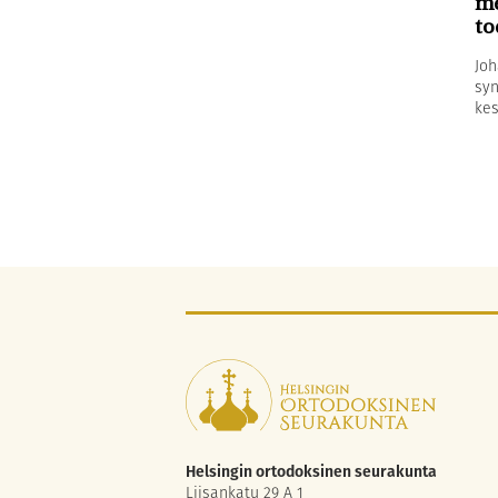
me
to
Joh
syn
kes
Helsingin ortodoksinen seurakunta
Liisankatu 29 A 1