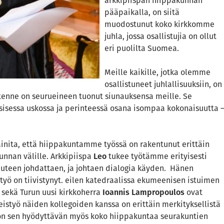
arkkipiispan hiippakunnan
pääpaikalla, on siitä
muodostunut koko kirkkomme
juhla, jossa osallistujia on ollut
eri puolilta Suomea.
Meille kaikille, jotka olemme
osallistuneet juhlallisuuksiin, on
yytenne on seurueineen tuonut siunauksensa meille. Se
ksisessa uskossa ja perinteessä osana isompaa kokonaisuutta 
ainita, että hiippakuntamme työssä on rakentunut erittäin
nnan välille. Arkkipiispa
Leo
tukee työtämme erityisesti
uteen johdattaen, ja johtaen dialogia käyden. Hänen
työ on tiivistynyt. eilen katedraalissa ekumeenisen istuimen
sekä Turun uusi kirkkoherra
Ioannis Lampropoulos
ovat
teistyö näiden kollegoiden kanssa on erittäin merkityksellistä
kon sen hyödyttävän myös koko hiippakuntaa seurakuntien