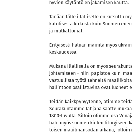
hyvien käytäntöjen jakamisen kautta.
Tänään tälle illalliselle on kutsuttu my
katolisesta kirkosta kuin Suomen enemm
ja mutkattomat.
Erityisesti haluan mainita myös ukrai
keskuudessa.
Mukana illallisella on myös seurakunta
johtamiseen – niin papistoa kuin maa
vastuullista työtä tehneitä maallikoita
hallintoon osallistuvina ovat luoneet 
Teidän kaikkpyhyytenne, otimme teidät 
Seurakuntamme lahjana saatte mukaann
1800-luvulla. Silloin olimme osa Venäj
halu myös suomen kielen liturgiseen 
toisen maailmansodan aikana, jolloin 