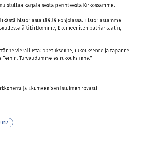
muistuttaa karjalaisesta perinteestä Kirkossamme.
kästä historiasta täällä Pohjolassa. Historiastamme
suudessa äitikirkkomme, Ekumeenisen patriarkaatin,
ttänne vierailusta: opetuksenne, rukouksenne ja tapanne
 Teihin. Turvaudumme esirukouksiinne.”
rkkoherra ja Ekumeenisen istuimen rovasti
juhla