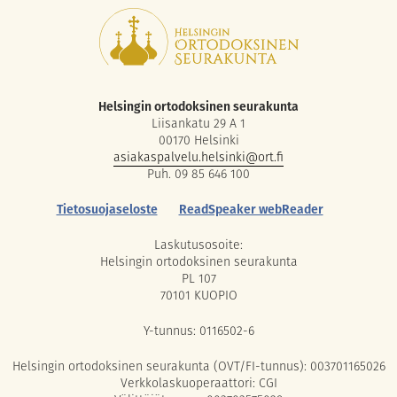
Helsingin ortodoksinen seurakunta
Liisankatu 29 A 1
00170 Helsinki
asiakaspalvelu.helsinki@ort.fi
Puh. 09 85 646 100
Tietosuojaseloste
ReadSpeaker webReader
Laskutusosoite:
Helsingin ortodoksinen seurakunta
PL 107
70101 KUOPIO
Y-tunnus: 0116502-6
Helsingin ortodoksinen seurakunta (OVT/FI-tunnus): 003701165026
Verkkolaskuoperaattori: CGI