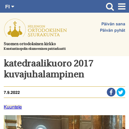
FI
Siirry
RU
Etusivu
SV
suoraan
Päivän sana
EN
Ajankohtaista
sisältöön.
Päivän pyhät
UA
Jumalanpalvelukset
Suomen ortodoksinen kirkko
Konstantinopolin ekumeeninen patriarkaatti
Juhlat & toimitukset
Kirkot
katedraalikuoro 2017
Apua & tukea
kuvajuhalampinen
Tule mukaan
7.9.2022
Hautausmaa
Yhteystiedot
Kuuntele