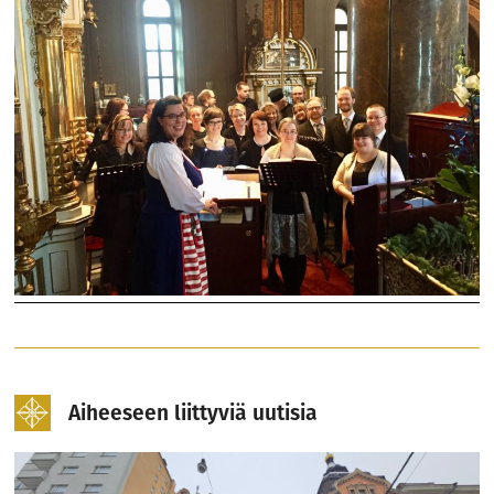
Aiheeseen liittyviä uutisia