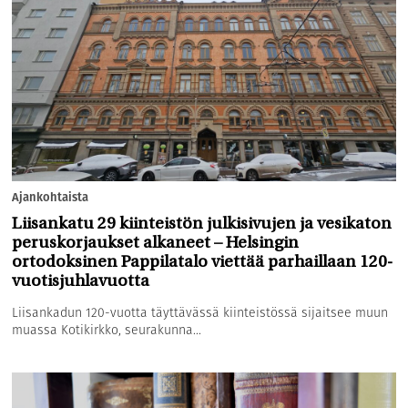
Ajankohtaista
Liisankatu 29 kiinteistön julkisivujen ja vesikaton
peruskorjaukset alkaneet – Helsingin
ortodoksinen Pappilatalo viettää parhaillaan 120-
vuotisjuhlavuotta
Liisankadun 120-vuotta täyttävässä kiinteistössä sijaitsee muun
muassa Kotikirkko, seurakunna...