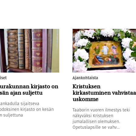
iset
Ajankohtaista
urakunnan kirjasto on
Kristuksen
sän ajan suljettu
kirkastuminen vahvistaa
uskomme
sankadulla sijaitseva
odoksinen kirjasto on kesän
Taaborin vuoren ilmestys teki
n suljettuna
näkyväksi Kristuksen
jumalallisen olemuksen.
Opetuslapsille se vahv...