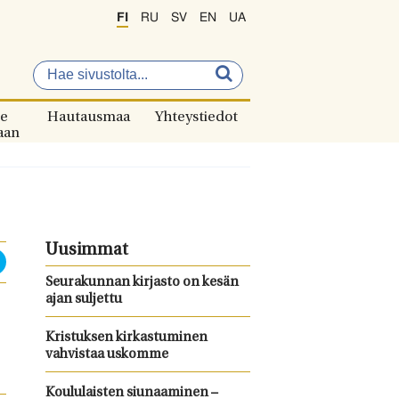
FI
RU
SV
EN
UA
e
Hautausmaa
Yhteystiedot
aan
Uusimmat
Seurakunnan kirjasto on kesän
ajan suljettu
Kristuksen kirkastuminen
vahvistaa uskomme
Koululaisten siunaaminen –