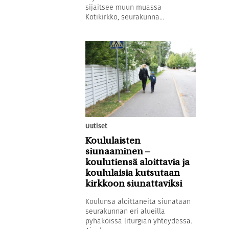
sijaitsee muun muassa
Kotikirkko, seurakunna...
Uutiset
Koululaisten
siunaaminen –
koulutiensä aloittavia ja
koululaisia kutsutaan
kirkkoon siunattaviksi
Koulunsa aloittaneita siunataan
seurakunnan eri alueilla
pyhäköissä liturgian yhteydessä.