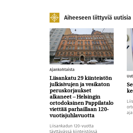
Aiheeseen liittyviä uutisia
Ajankohtaista
Uut
Liisankatu 29 kiinteistön
julkisivujen ja vesikaton
Se
peruskorjaukset
ke
alkaneet – Helsingin
Lii
ortodoksinen Pappilatalo
ort
viettää parhaillaan 120-
aja
vuotisjuhlavuotta
Liisankadun 120-vuotta
täyttävässä kiinteistössä