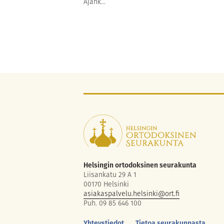
Ajank...
Helsingin ortodoksinen seurakunta
Liisankatu 29 A 1
00170 Helsinki
asiakaspalvelu.helsinki@ort.fi
Puh. 09 85 646 100
Yhteystiedot
Tietoa seurakunnasta