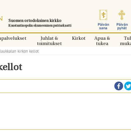
Suomen ortodoksinen kirkko
Päivän
Päivän
Konstantinopolin ekumeeninen patriarkaatti
sana
pyhät
npalvelukset
Juhlat &
Kirkot
Apua &
Tul
toimitukset
tukea
muk
laukkalan kirkon kellot
kellot