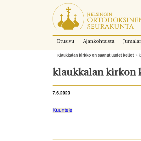
Siirry
suoraan
sisältöön.
Etusivu
Ajankohtaista
Jumala
Klaukkalan kirkko on saanut uudet kellot
»
k
Murupolku:
klaukkalan kirkon 
7.6.2023
Kuuntele