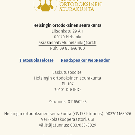
Helsingin ortodoksinen seurakunta
Liisankatu 29 A 1
00170 Helsinki
asiakaspalvelu.helsinki@ort.fi
Puh. 09 85 646 100
Tietosuojaseloste
ReadSpeaker webReader
Laskutusosoite:
Helsingin ortodoksinen seurakunta
PL 107
70101 KUOPIO
Y-tunnus: 0116502-6
Helsingin ortodoksinen seurakunta (OVT/FI-tunnus): 003701165026
Verkkolaskuoperaattori: CGI
Välittäjätunnus: 003703575029