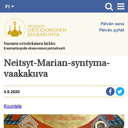
FI
Siirry
RU
Etusivu
SV
suoraan
Päivän sana
EN
Ajankohtaista
sisältöön.
Päivän pyhät
UA
Jumalanpalvelukset
Suomen ortodoksinen kirkko
Konstantinopolin ekumeeninen patriarkaatti
Juhlat & toimitukset
Kirkot
Neitsyt-Marian-syntyma-
Apua & tukea
vaakakuva
Tule mukaan
4.9.2020
Hautausmaa
Yhteystiedot
Kuuntele