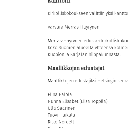
Kanttorit
Kirkolliskokoukseen valittiin yksi kantt
Varvara Merras-Häyrynen
Merras-Häyrynen edustaa kirkolliskokouk
koko Suomen alueelta yhteensä kolme: y
Kuopion ja Karjalan hiippakunnasta.
Maallikkojen edustajat
Maallikkojen edustajiksi Helsingin seur
Elina Palola
Nunna Elisabet (Liisa Toppila)
Ulla Saarinen
Tuovi Haikala
Risto Nordell