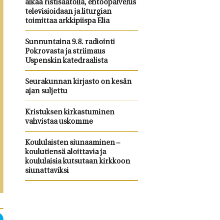
alkaa ristisaatolla, ehtoopalvelus
televisioidaan ja liturgian
toimittaa arkkipiispa Elia
Sunnuntaina 9.8. radiointi
Pokrovasta ja striimaus
Uspenskin katedraalista
Seurakunnan kirjasto on kesän
ajan suljettu
Kristuksen kirkastuminen
vahvistaa uskomme
Koululaisten siunaaminen –
koulutiensä aloittavia ja
koululaisia kutsutaan kirkkoon
siunattaviksi