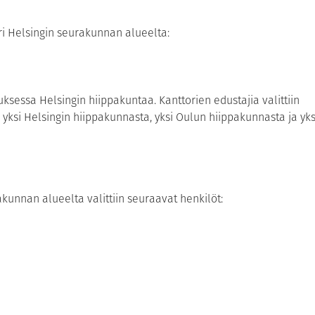
ori Helsingin seurakunnan alueelta:
sessa Helsingin hiippakuntaa. Kanttorien edustajia valittiin
ksi Helsingin hiippakunnasta, yksi Oulun hiippakunnasta ja yks
akunnan alueelta valittiin seuraavat henkilöt: