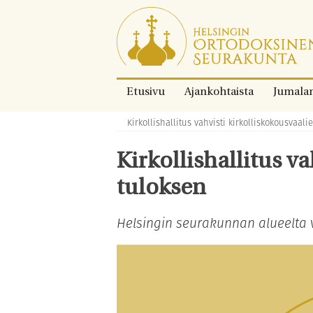
Siirry
suoraan
sisältöön.
Etusivu
Ajankohtaista
Jumala
Kirkollishallitus vahvisti kirkolliskokousvaali
Murupolku:
Kirkollishallitus v
tuloksen
Helsingin seurakunnan alueelta v