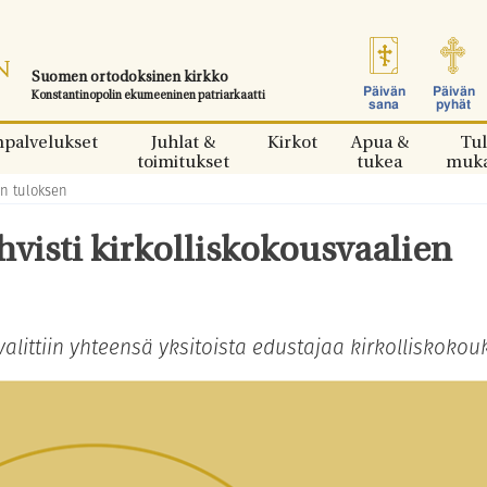
Suomen ortodoksinen kirkko
Päivän
Päivän
Konstantinopolin ekumeeninen patriarkaatti
sana
pyhät
npalvelukset
Juhlat &
Kirkot
Apua &
Tul
toimitukset
tukea
muk
en tuloksen
ahvisti kirkolliskokousvaalien
alittiin yhteensä yksitoista edustajaa kirkolliskokou