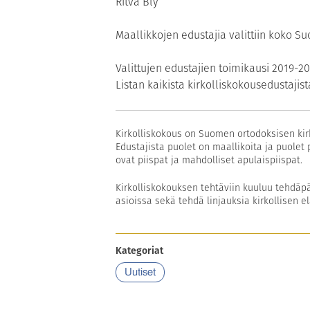
Ritva Bly
Maallikkojen edustajia valittiin koko 
Valittujen edustajien toimikausi 2019-20
Listan kaikista kirkolliskokousedusta
Kirkolliskokous on Suomen ortodoksisen kirk
Edustajista puolet on maallikoita ja puolet 
ovat piispat ja mahdolliset apulaispiispat.
Kirkolliskokouksen tehtäviin kuuluu tehdäpä
asioissa sekä tehdä linjauksia kirkollisen 
Kategoriat
Uutiset