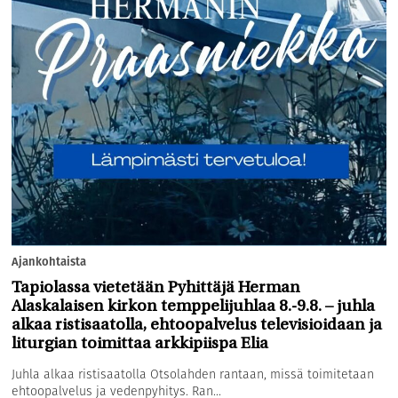
Ajankohtaista
Tapiolassa vietetään Pyhittäjä Herman
Alaskalaisen kirkon temppelijuhlaa 8.-9.8. – juhla
alkaa ristisaatolla, ehtoopalvelus televisioidaan ja
liturgian toimittaa arkkipiispa Elia
Juhla alkaa ristisaatolla Otsolahden rantaan, missä toimitetaan
ehtoopalvelus ja vedenpyhitys. Ran...