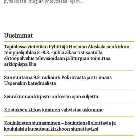
pyhäköissä liturgian yhteydessä. Ajank...
Uusimmat
Tapiolassa vietetään Pyhittäjä Herman Alaskalaisen kirkon
temppelijuhlaa 8.-9.8. - juhla alkaa ristisaatolla,
ehtoopalvelus televisioidaan ja liturgian toimittaa
arkkipiispa Elia
Sunnuntaina 9.8. radiointi Pokrovasta ja striimaus
Uspenskin katedraalista
Seurakunnan kirjasto on kesän ajan suljettu
Kristuksen kirkastuminen vahvistaa uskomme
Koululaisten siunaaminen – koulutiensä aloittavia ja
koululaisia kutsutaan kirkkoon siunattaviksi