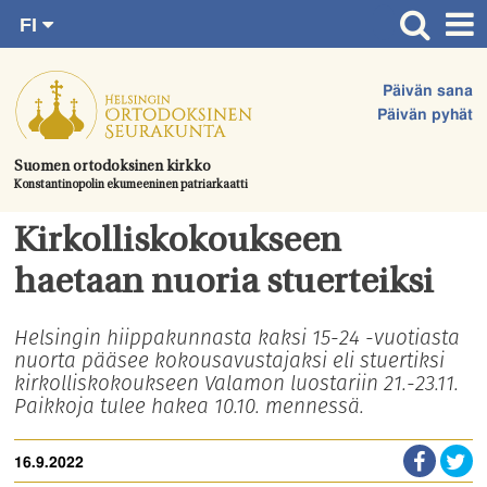
FI
Siirry
RU
Etusivu
SV
suoraan
Päivän sana
EN
Ajankohtaista
sisältöön.
Päivän pyhät
UA
Jumalanpalvelukset
Suomen ortodoksinen kirkko
Konstantinopolin ekumeeninen patriarkaatti
Juhlat & toimitukset
Kirkot
Kirkolliskokoukseen
Apua & tukea
haetaan nuoria stuerteiksi
Tule mukaan
Helsingin hiippakunnasta kaksi 15-24 -vuotiasta
nuorta pääsee kokousavustajaksi eli stuertiksi
Hautausmaa
kirkolliskokoukseen Valamon luostariin 21.-23.11.
Yhteystiedot
Paikkoja tulee hakea 10.10. mennessä.
16.9.2022