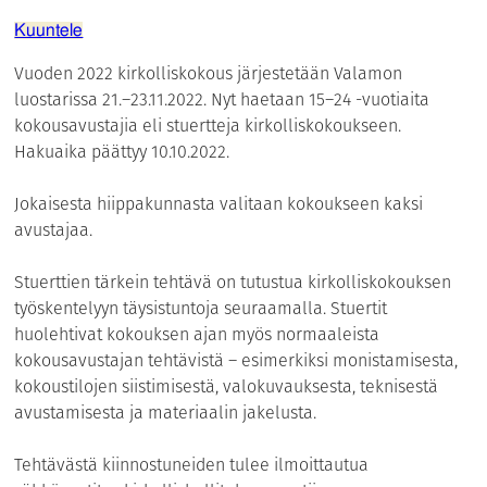
Kuuntele
Vuoden 2022 kirkolliskokous järjestetään Valamon
luostarissa 21.–23.11.2022. Nyt haetaan 15–24 -vuotiaita
kokousavustajia eli stuertteja kirkolliskokoukseen.
Hakuaika päättyy 10.10.2022.
Jokaisesta hiippakunnasta valitaan kokoukseen kaksi
avustajaa.
Stuerttien tärkein tehtävä on tutustua kirkolliskokouksen
työskentelyyn täysistuntoja seuraamalla. Stuertit
huolehtivat kokouksen ajan myös normaaleista
kokousavustajan tehtävistä – esimerkiksi monistamisesta,
kokoustilojen siistimisestä, valokuvauksesta, teknisestä
avustamisesta ja materiaalin jakelusta.
Tehtävästä kiinnostuneiden tulee ilmoittautua