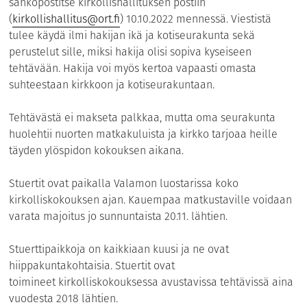
sähköpostitse kirkollishallituksen postiin
(
kirkollishallitus@ort.fi
) 10.10.2022 mennessä. Viestistä
tulee käydä ilmi hakijan ikä ja kotiseurakunta sekä
perustelut sille, miksi hakija olisi sopiva kyseiseen
tehtävään. Hakija voi myös kertoa vapaasti omasta
suhteestaan kirkkoon ja kotiseurakuntaan.
Tehtävästä ei makseta palkkaa, mutta oma seurakunta
huolehtii nuorten matkakuluista ja kirkko tarjoaa heille
täyden ylöspidon kokouksen aikana.
Stuertit ovat paikalla Valamon luostarissa koko
kirkolliskokouksen ajan. Kauempaa matkustaville voidaan
varata majoitus jo sunnuntaista 20.11. lähtien.
Stuerttipaikkoja on kaikkiaan kuusi ja ne ovat
hiippakuntakohtaisia. Stuertit ovat
toimineet kirkolliskokouksessa avustavissa tehtävissä aina
vuodesta 2018 lähtien.