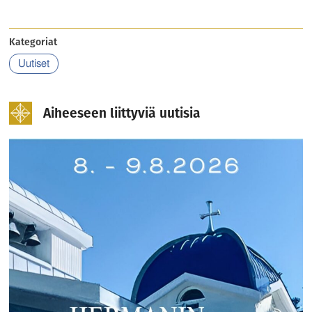
Kategoriat
Uutiset
Aiheeseen liittyviä uutisia