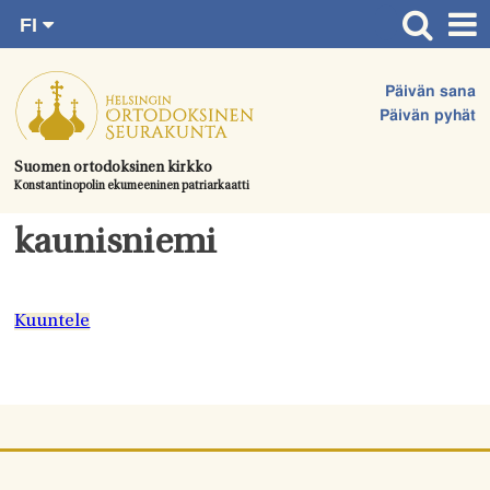
FI
Siirry
RU
Etusivu
SV
suoraan
Päivän sana
EN
Ajankohtaista
sisältöön.
Päivän pyhät
UA
Jumalanpalvelukset
Suomen ortodoksinen kirkko
Konstantinopolin ekumeeninen patriarkaatti
Juhlat & toimitukset
Kirkot
kaunisniemi
Apua & tukea
Tule mukaan
Kuuntele
Hautausmaa
Yhteystiedot