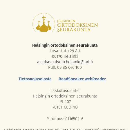
Helsingin ortodoksinen seurakunta
Liisankatu 29 A 1
00170 Helsinki
asiakaspalvelu.helsinki@ort.fi
Puh. 09 85 646 100
Tietosuojaseloste
ReadSpeaker webReader
Laskutusosoite:
Helsingin ortodoksinen seurakunta
PL 107
70101 KUOPIO
Y-tunnus: 0116502-6