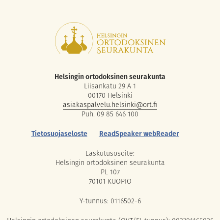
Helsingin ortodoksinen seurakunta
Liisankatu 29 A 1
00170 Helsinki
asiakaspalvelu.helsinki@ort.fi
Puh. 09 85 646 100
Tietosuojaseloste
ReadSpeaker webReader
Laskutusosoite:
Helsingin ortodoksinen seurakunta
PL 107
70101 KUOPIO
Y-tunnus: 0116502-6