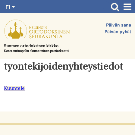
FI
Siirry
RU
Etusivu
SV
suoraan
Päivän sana
EN
Ajankohtaista
sisältöön.
Päivän pyhät
UA
Jumalanpalvelukset
Suomen ortodoksinen kirkko
Konstantinopolin ekumeeninen patriarkaatti
Juhlat & toimitukset
Kirkot
tyontekijoidenyhteystiedot
Apua & tukea
Tule mukaan
Kuuntele
Hautausmaa
Yhteystiedot