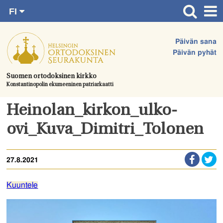
FI
Siirry
RU
Etusivu
SV
suoraan
Päivän sana
EN
Ajankohtaista
sisältöön.
Päivän pyhät
UA
Jumalanpalvelukset
Suomen ortodoksinen kirkko
Konstantinopolin ekumeeninen patriarkaatti
Juhlat & toimitukset
Kirkot
Heinolan_kirkon_ulko-
Apua & tukea
ovi_Kuva_Dimitri_Tolonen
Tule mukaan
27.8.2021
Hautausmaa
Yhteystiedot
Kuuntele