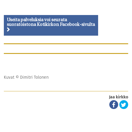
Kirkko sijaitsee 4. kerroksessa. Kadulta hissille on portaat.
Kirkkoon ei ole esteetöntä kulkua, mutta pieneen henkilöhissiin
mahtuu rollaattorin kanssa.
Useita palveluksia voi seurata
Kirkossa ei ole induktiosilmukkaa. Tiloissa on liikuntaesteisen
suoratoistona Kotikirkon Facebook-sivulta
WC.
Kuvat © Dimitri Tolonen
Jaa kirkko