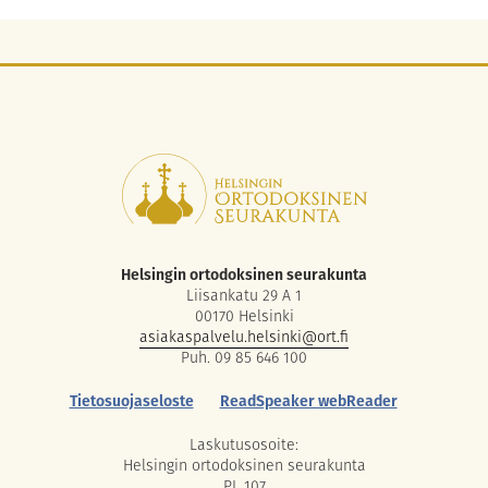
Helsingin ortodoksinen seurakunta
Liisankatu 29 A 1
00170 Helsinki
asiakaspalvelu.helsinki@ort.fi
Puh. 09 85 646 100
Tietosuojaseloste
ReadSpeaker webReader
Laskutusosoite:
Helsingin ortodoksinen seurakunta
PL 107