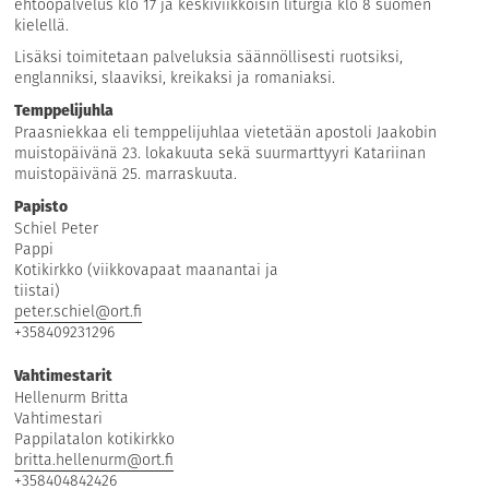
ehtoopalvelus klo 17 ja keskiviikkoisin liturgia klo 8 suomen
kielellä.
Lisäksi toimitetaan palveluksia säännöllisesti ruotsiksi,
englanniksi, slaaviksi, kreikaksi ja romaniaksi.
Temppelijuhla
Praasniekkaa eli temppelijuhlaa vietetään apostoli Jaakobin
muistopäivänä 23. lokakuuta sekä suurmarttyyri Katariinan
muistopäivänä 25. marraskuuta.
Papisto
Schiel Peter
Pappi
Kotikirkko (viikkovapaat maanantai ja
tiistai)
peter.schiel@ort.fi
+358409231296
Vahtimestarit
Hellenurm Britta
Vahtimestari
Pappilatalon kotikirkko
britta.hellenurm@ort.fi
+358404842426