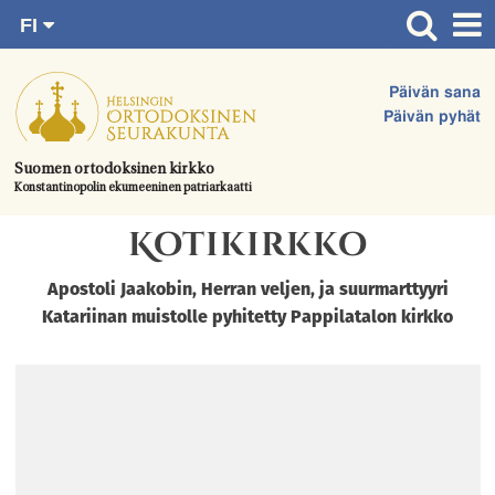
FI
Siirry
RU
Etusivu
SV
suoraan
Päivän sana
EN
Ajankohtaista
sisältöön.
Päivän pyhät
UA
Jumalanpalvelukset
Suomen ortodoksinen kirkko
Konstantinopolin ekumeeninen patriarkaatti
Juhlat & toimitukset
Kotikirkko
Kirkot
Apua & tukea
Apostoli Jaakobin, Herran veljen, ja suurmarttyyri
Katariinan muistolle pyhitetty Pappilatalon kirkko
Tule mukaan
Hautausmaa
Yhteystiedot