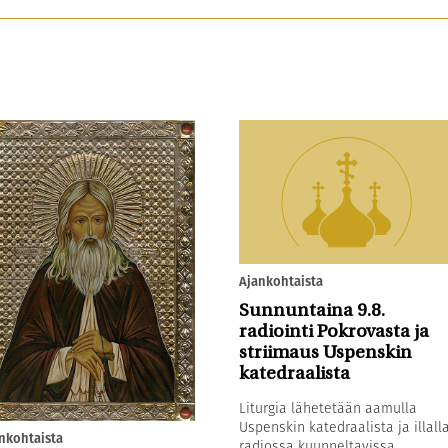
Ajankohtaista
Sunnuntaina 9.8.
radiointi Pokrovasta ja
striimaus Uspenskin
katedraalista
Liturgia lähetetään aamulla
Uspenskin katedraalista ja illall
nkohtaista
radiossa kuunneltavissa