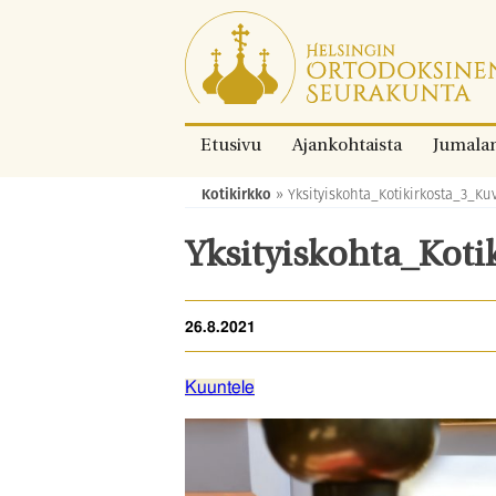
Siirry
suoraan
sisältöön.
Etusivu
Ajankohtaista
Jumala
Kotikirkko
»
Yksityiskohta_Kotikirkosta_3_Ku
Murupolku:
Yksityiskohta_Kot
26.8.2021
Kuuntele