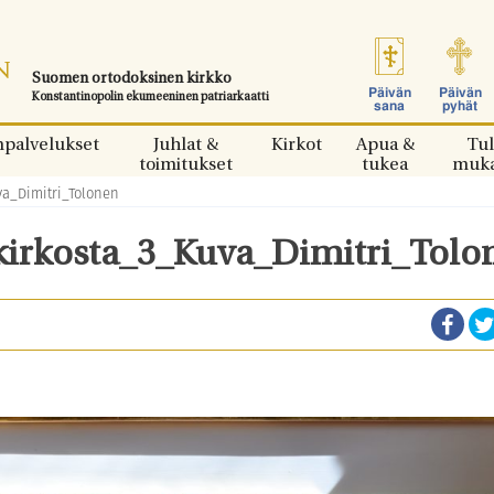
Suomen ortodoksinen kirkko
Päivän
Päivän
Konstantinopolin ekumeeninen patriarkaatti
sana
pyhät
npalvelukset
Juhlat &
Kirkot
Apua &
Tul
toimitukset
tukea
muk
va_Dimitri_Tolonen
ikirkosta_3_Kuva_Dimitri_Tolo