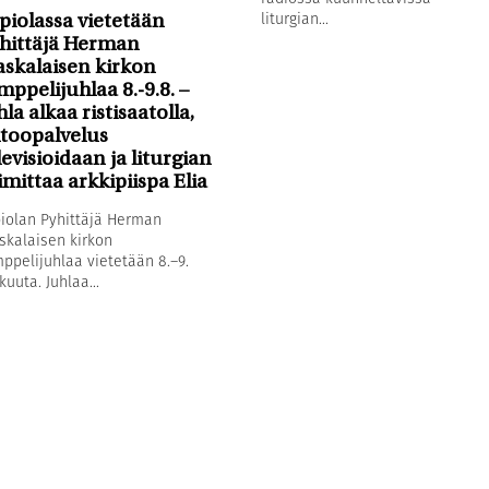
liturgian...
piolassa vietetään
hittäjä Herman
askalaisen kirkon
mppelijuhlaa 8.-9.8. –
hla alkaa ristisaatolla,
toopalvelus
levisioidaan ja liturgian
imittaa arkkipiispa Elia
iolan Pyhittäjä Herman
skalaisen kirkon
ppelijuhlaa vietetään 8.–9.
kuuta. Juhlaa...