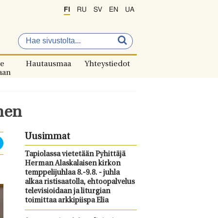
FI
RU
SV
EN
UA
e
Hautausmaa
Yhteystiedot
aan
nen
Uusimmat
Tapiolassa vietetään Pyhittäjä
Herman Alaskalaisen kirkon
temppelijuhlaa 8.-9.8. - juhla
alkaa ristisaatolla, ehtoopalvelus
televisioidaan ja liturgian
toimittaa arkkipiispa Elia