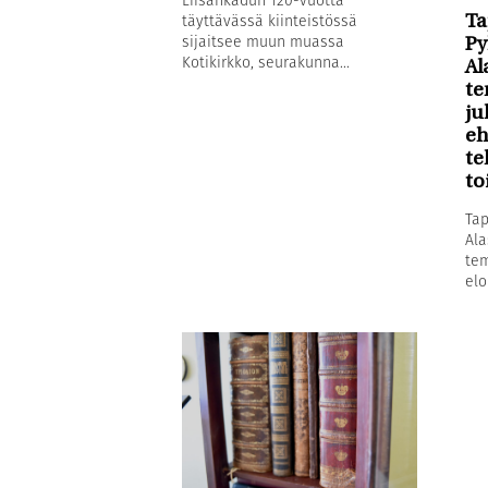
Liisankadun 120-vuotta
täyttävässä kiinteistössä
Ta
sijaitsee muun muassa
Py
Kotikirkko, seurakunna...
Al
te
ju
eh
te
to
Tap
Ala
tem
elo