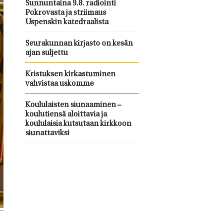
Sunnuntaina 9.8. radiointi
Pokrovasta ja striimaus
Uspenskin katedraalista
Seurakunnan kirjasto on kesän
ajan suljettu
Kristuksen kirkastuminen
vahvistaa uskomme
Koululaisten siunaaminen –
koulutiensä aloittavia ja
koululaisia kutsutaan kirkkoon
siunattaviksi