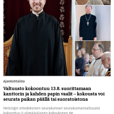
Ajankohtaista
Valtuusto kokoontuu 13.8. suorittamaan
kanttorin ja kahden papin vaalit – kokousta voi
seurata paikan päällä tai suoratoistona
Helsingin ortodoksisen seurakunnan seurakunnanvaltuusto
kokoontuu II ylimääräiseen kokoukseen He...