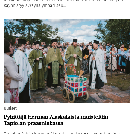
käynnistyy syksyllä ympäri seu...
Uutiset
Pyhittäjä Herman Alaskalaista muisteltiin
Tapiolan praasniekassa
Tapiolan Pyhän Herman Alaskalaisen kirkossa vietettiin tänä