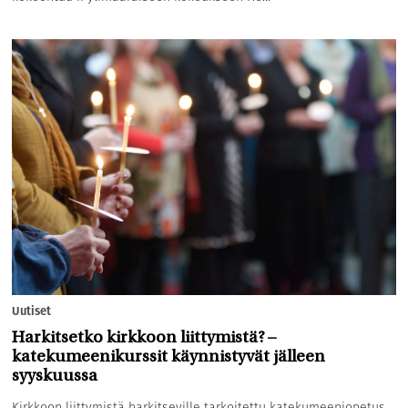
Uutiset
Harkitsetko kirkkoon liittymistä? –
katekumeenikurssit käynnistyvät jälleen
syyskuussa
Kirkkoon liittymistä harkitseville tarkoitettu katekumeeniopetus