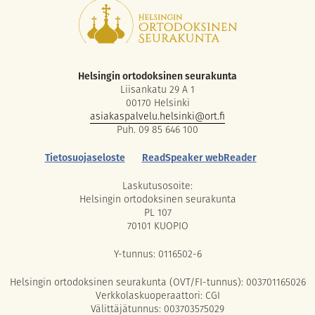
Helsingin ortodoksinen seurakunta
Liisankatu 29 A 1
00170 Helsinki
asiakaspalvelu.helsinki@ort.fi
Puh. 09 85 646 100
Tietosuojaseloste
ReadSpeaker webReader
Laskutusosoite:
Helsingin ortodoksinen seurakunta
PL 107
70101 KUOPIO
Y-tunnus: 0116502-6
Helsingin ortodoksinen seurakunta (OVT/FI-tunnus): 003701165026
Verkkolaskuoperaattori: CGI
Välittäjätunnus: 003703575029