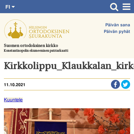
FI
Siirry
RU
Etusivu
SV
suoraan
Päivän sana
EN
Ajankohtaista
sisältöön.
Päivän pyhät
UA
Jumalanpalvelukset
Suomen ortodoksinen kirkko
Konstantinopolin ekumeeninen patriarkaatti
Juhlat & toimitukset
Kirkot
Kirkkolippu_Klaukkalan_kir
Apua & tukea
11.10.2021
Tule mukaan
Hautausmaa
Kuuntele
Yhteystiedot