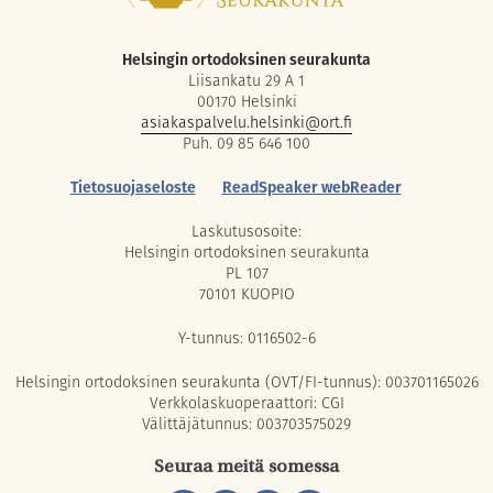
Helsingin ortodoksinen seurakunta
Liisankatu 29 A 1
00170 Helsinki
asiakaspalvelu.helsinki@ort.fi
Puh. 09 85 646 100
Tietosuojaseloste
ReadSpeaker webReader
Laskutusosoite:
Helsingin ortodoksinen seurakunta
PL 107
70101 KUOPIO
Y-tunnus: 0116502-6
Helsingin ortodoksinen seurakunta (OVT/FI-tunnus): 003701165026
Verkkolaskuoperaattori: CGI
Välittäjätunnus: 003703575029
Seuraa meitä somessa