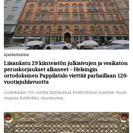
Ajankohtaista
Liisankatu 29 kiinteistön julkisivujen ja vesikaton
peruskorjaukset alkaneet – Helsingin
ortodoksinen Pappilatalo viettää parhaillaan 120-
vuotisjuhlavuotta
Liisankadun 120-vuotta täyttävässä kiinteistössä sijaitsee muun
muassa Kotikirkko, seurakunna...