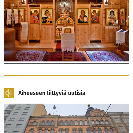
Aiheeseen liittyviä uutisia