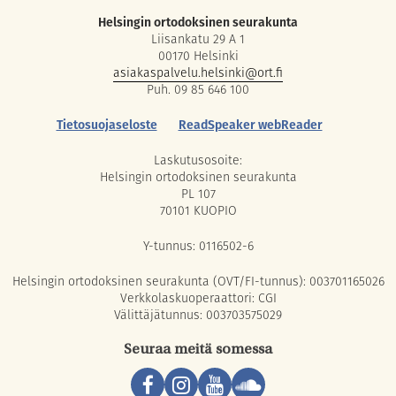
Helsingin ortodoksinen seurakunta
Liisankatu 29 A 1
00170 Helsinki
asiakaspalvelu.helsinki@ort.fi
Puh. 09 85 646 100
Tietosuojaseloste
ReadSpeaker webReader
Laskutusosoite:
Helsingin ortodoksinen seurakunta
PL 107
70101 KUOPIO
Y-tunnus: 0116502-6
Helsingin ortodoksinen seurakunta (OVT/FI-tunnus): 003701165026
Verkkolaskuoperaattori: CGI
Välittäjätunnus: 003703575029
Seuraa meitä somessa