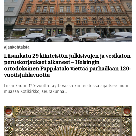
Ajankohtaista
Liisankatu 29 kiinteistön julkisivujen ja vesikaton
peruskorjaukset alkaneet – Helsingin
ortodoksinen Pappilatalo viettää parhaillaan 120-
vuotisjuhlavuotta
Liisankadun 120-vuotta täyttävässä kiinteistössä sijaitsee muun
muassa Kotikirkko, seurakunna...