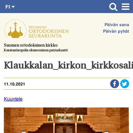
FI
Siirry
RU
Etusivu
SV
suoraan
Päivän sana
EN
Ajankohtaista
sisältöön.
Päivän pyhät
UA
Jumalanpalvelukset
Suomen ortodoksinen kirkko
Konstantinopolin ekumeeninen patriarkaatti
Juhlat & toimitukset
Kirkot
Klaukkalan_kirkon_kirkkosa
Apua & tukea
11.10.2021
Tule mukaan
Hautausmaa
Kuuntele
Yhteystiedot