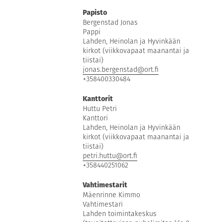
Papisto
Bergenstad Jonas
Pappi
Lahden, Heinolan ja Hyvinkään
kirkot (viikkovapaat maanantai ja
tiistai)
jonas.bergenstad@ort.fi
+358400330484
Kanttorit
Huttu Petri
Kanttori
Lahden, Heinolan ja Hyvinkään
kirkot (viikkovapaat maanantai ja
tiistai)
petri.huttu@ort.fi
+358440251062
Vahtimestarit
Mäenrinne Kimmo
Vahtimestari
Lahden toimintakeskus