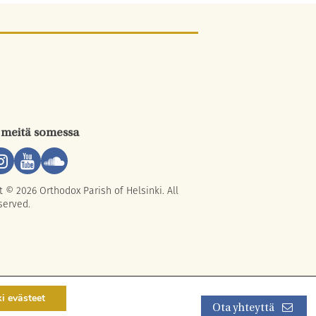
 meitä somessa
t © 2026 Orthodox Parish of Helsinki. All
served.
ki evästeet
Ota yhteyttä