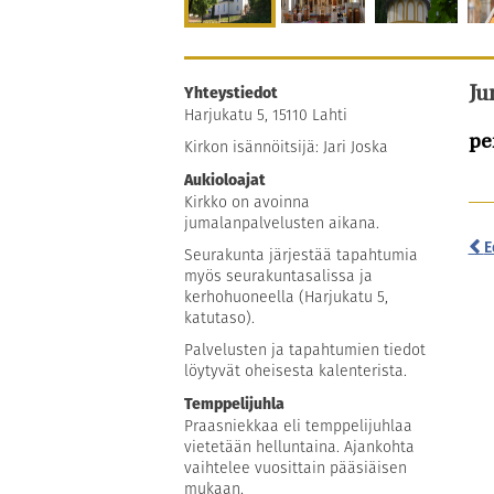
Yhteystiedot
Ju
Harjukatu 5, 15110 Lahti
pe
Kirkon isännöitsijä: Jari Joska
Aukioloajat
Kirkko on avoinna
jumalanpalvelusten aikana.
E
Seurakunta järjestää tapahtumia
myös seurakuntasalissa ja
kerhohuoneella (Harjukatu 5,
katutaso).
Palvelusten ja tapahtumien tiedot
löytyvät oheisesta kalenterista.
Temppelijuhla
Praasniekkaa eli temppelijuhlaa
vietetään helluntaina. Ajankohta
vaihtelee vuosittain pääsiäisen
mukaan.