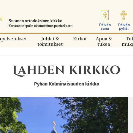
Suomen ortodoksinen kirkko
Päivän
Päivän
Konstantinopolin ekumeeninen patriarkaatti
sana
pyhät
npalvelukset
Juhlat &
Kirkot
Apua &
Tul
toimitukset
tukea
muk
Lahden kirkko
Pyhän Kolminaisuuden kirkko