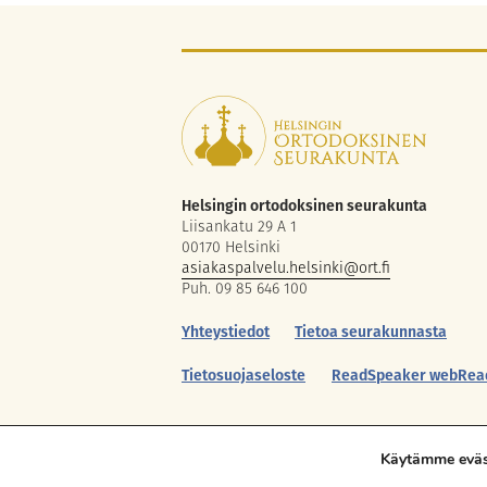
Helsingin ortodoksinen seurakunta
Liisankatu 29 A 1
00170 Helsinki
asiakaspalvelu.helsinki@ort.fi
Puh. 09 85 646 100
Yhteystiedot
Tietoa seurakunnasta
Tietosuojaseloste
ReadSpeaker webRea
Käytämme eväst