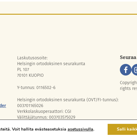
Laskutusosoite:
Seuraa
Helsingin ortodoksinen seurakunta
PL 107
70101 KUOPIO
Copyrigh
Y-tunnus: 0116502-6
rights re
Helsingin ortodoksinen seurakunta (OVT/FI-tunnus):
der
003701165026
Verkkolaskuoperaattori: CGI
Välittäjätunnus: 003703575029
eitä. Voit hallita evästeasetuksia
asetussivulla
.
Salli kaik