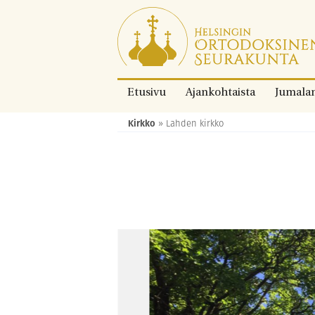
Siirry
suoraan
sisältöön.
Etusivu
Ajankohtaista
Jumala
Kirkko
»
Lahden kirkko
Murupolku: