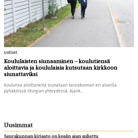
Uutiset
Koululaisten siunaaminen – koulutiensä
aloittavia ja koululaisia kutsutaan kirkkoon
siunattaviksi
Koulunsa aloittaneita siunataan seurakunnan eri alueilla
pyhäköissä liturgian yhteydessä. Ajank...
Uusimmat
Seurakunnan kirjasto on kesän ajan suljettu