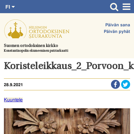
FI
Siirry
RU
Etusivu
SV
suoraan
Päivän sana
EN
Ajankohtaista
sisältöön.
Päivän pyhät
UA
Jumalanpalvelukset
Suomen ortodoksinen kirkko
Konstantinopolin ekumeeninen patriarkaatti
Juhlat & toimitukset
Kirkot
Koristeleikkaus_2_Porvoon_k
Apua & tukea
28.9.2021
Tule mukaan
Hautausmaa
Kuuntele
Yhteystiedot