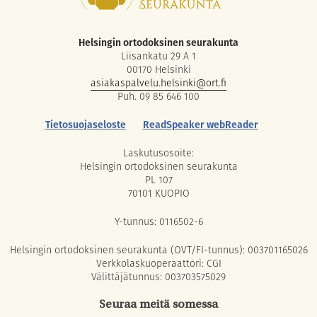
Helsingin ortodoksinen seurakunta
Liisankatu 29 A 1
00170 Helsinki
asiakaspalvelu.helsinki@ort.fi
Puh. 09 85 646 100
Tietosuojaseloste
ReadSpeaker webReader
Laskutusosoite:
Helsingin ortodoksinen seurakunta
PL 107
70101 KUOPIO
Y-tunnus: 0116502-6
Helsingin ortodoksinen seurakunta (OVT/FI-tunnus): 003701165026
Verkkolaskuoperaattori: CGI
Välittäjätunnus: 003703575029
Seuraa meitä somessa