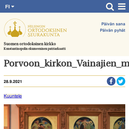
FI
Siirry
RU
Etusivu
SV
suoraan
Päivän sana
EN
Ajankohtaista
sisältöön.
Päivän pyhät
UA
Jumalanpalvelukset
Suomen ortodoksinen kirkko
Konstantinopolin ekumeeninen patriarkaatti
Juhlat & toimitukset
Kirkot
Porvoon_kirkon_Vainajien_m
Apua & tukea
28.9.2021
Tule mukaan
Hautausmaa
Kuuntele
Yhteystiedot