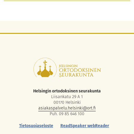
Helsingin ortodoksinen seurakunta
Liisankatu 29 A 1
00170 Helsinki
asiakaspalvelu.helsinki@ort.fi
Puh. 09 85 646 100
Tietosuojaseloste
ReadSpeaker webReader