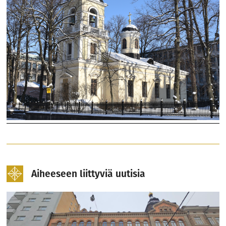
Aiheeseen liittyviä uutisia