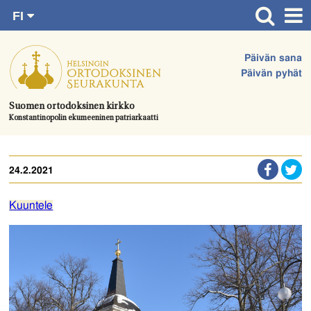
FI
Siirry
RU
Etusivu
SV
suoraan
Päivän sana
EN
Ajankohtaista
sisältöön.
Päivän pyhät
UA
Jumalanpalvelukset
Suomen ortodoksinen kirkko
Konstantinopolin ekumeeninen patriarkaatti
Juhlat & toimitukset
Kirkot
24.2.2021
Apua & tukea
Tule mukaan
Kuuntele
Hautausmaa
Yhteystiedot