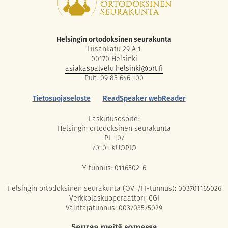
Helsingin ortodoksinen seurakunta
Liisankatu 29 A 1
00170 Helsinki
asiakaspalvelu.helsinki@ort.fi
Puh. 09 85 646 100
Tietosuojaseloste
ReadSpeaker webReader
Laskutusosoite:
Helsingin ortodoksinen seurakunta
PL 107
70101 KUOPIO
Y-tunnus: 0116502-6
Helsingin ortodoksinen seurakunta (OVT/FI-tunnus): 003701165026
Verkkolaskuoperaattori: CGI
Välittäjätunnus: 003703575029
Seuraa meitä somessa