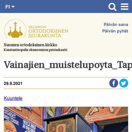
FI
Siirry
RU
Etusivu
SV
suoraan
Päivän sana
EN
Ajankohtaista
sisältöön.
Päivän pyhät
UA
Jumalanpalvelukset
Suomen ortodoksinen kirkko
Konstantinopolin ekumeeninen patriarkaatti
Juhlat & toimitukset
Kirkot
Vainajien_muistelupoyta_Ta
Apua & tukea
29.9.2021
Tule mukaan
Hautausmaa
Kuuntele
Yhteystiedot