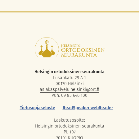
Helsingin ortodoksinen seurakunta
Liisankatu 29 A 1
00170 Helsinki
asiakaspalvelu.helsinki@ort.fi
Puh. 09 85 646 100
Tietosuojaseloste
ReadSpeaker webReader
Laskutusosoite:
Helsingin ortodoksinen seurakunta
PL 107
70101 KUOPIO