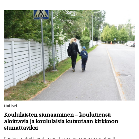
Uutiset
Koululaisten siunaaminen – koulutiensä
aloittavia ja koululaisia kutsutaan kirkkoon
siunattaviksi
Koulunsa aloittaneita siunataan seurakunnan eri alueilla