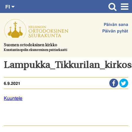
FI
Siirry
RU
Etusivu
SV
suoraan
Päivän sana
EN
Ajankohtaista
sisältöön.
Päivän pyhät
UA
Jumalanpalvelukset
Suomen ortodoksinen kirkko
Konstantinopolin ekumeeninen patriarkaatti
Juhlat & toimitukset
Kirkot
Lampukka_Tikkurilan_kirkos
Apua & tukea
6.9.2021
Tule mukaan
Hautausmaa
Kuuntele
Yhteystiedot