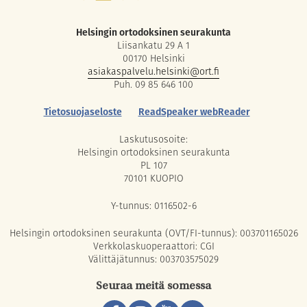
Helsingin ortodoksinen seurakunta
Liisankatu 29 A 1
00170 Helsinki
asiakaspalvelu.helsinki@ort.fi
Puh. 09 85 646 100
Tietosuojaseloste
ReadSpeaker webReader
Laskutusosoite:
Helsingin ortodoksinen seurakunta
PL 107
70101 KUOPIO
Y-tunnus: 0116502-6
Helsingin ortodoksinen seurakunta (OVT/FI-tunnus): 003701165026
Verkkolaskuoperaattori: CGI
Välittäjätunnus: 003703575029
Seuraa meitä somessa