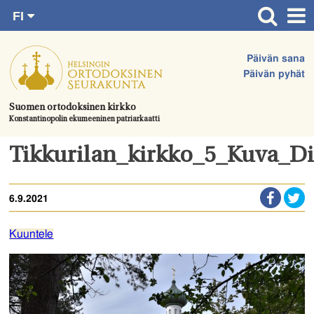
FI
Siirry
RU
Etusivu
SV
suoraan
Päivän sana
EN
Ajankohtaista
sisältöön.
Päivän pyhät
UA
Jumalanpalvelukset
Suomen ortodoksinen kirkko
Konstantinopolin ekumeeninen patriarkaatti
Juhlat & toimitukset
Kirkot
Tikkurilan_kirkko_5_Kuva_D
Apua & tukea
6.9.2021
Tule mukaan
Hautausmaa
Kuuntele
Yhteystiedot