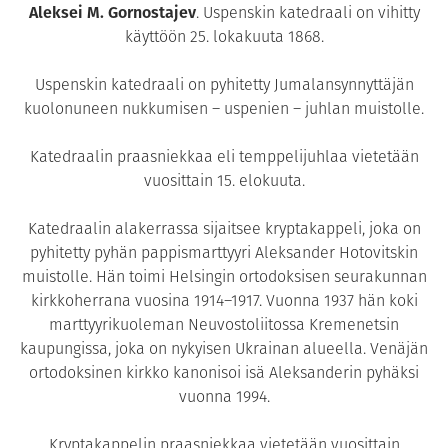
Aleksei M. Gornostajev
. Uspenskin katedraali on vihitty
käyttöön 25. lokakuuta 1868.
Uspenskin katedraali on pyhitetty Jumalansynnyttäjän
kuolonuneen nukkumisen – uspenien – juhlan muistolle.
Katedraalin praasniekkaa eli temppelijuhlaa vietetään
vuosittain 15. elokuuta.
Katedraalin alakerrassa sijaitsee kryptakappeli, joka on
pyhitetty pyhän pappismarttyyri Aleksander Hotovitskin
muistolle. Hän toimi Helsingin ortodoksisen seurakunnan
kirkkoherrana vuosina 1914–1917. Vuonna 1937 hän koki
marttyyrikuoleman Neuvostoliitossa Kremenetsin
kaupungissa, joka on nykyisen Ukrainan alueella. Venäjän
ortodoksinen kirkko kanonisoi isä Aleksanderin pyhäksi
vuonna 1994.
Kryptakappelin praasniekkaa vietetään vuosittain