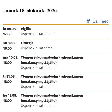
Uspenskin ystävät ry järjestää pienkeräyksen
lauantai 8. elokuuta 2026
Jumalansynnyttäjän mosaiikki-ikonin hankkimiseksi
pääsisäänkäynnin oven yläpuolelle. Keräys käynnissä
17.1.-16.4.2026.
iCal Feed
Papisto
la 08.08.
Vigilia
Kallinen Kimmo
Uspenskin katedraali
17:00
Pappi
su 09.08.
Liturgia
Uspenskin katedraali, Klaukkalan kirkko
(viikkovapaat maanantai ja tiistai)
Uspenskin katedraali
10:00
kimmo.kallinen@ort.fi
ma 10.08.
Yleinen rukouspalvelus (rukouskanoni
+358407079609
18:00
Jumalansynnyttäjälle)
Lampinen Juha
Uspenskin katedraali
Ylidiakoni
ti 11.08.
Yleinen rukouspalvelus (rukouskanoni
Uspenskin katedraali (viikkovapaat
maanantai ja tiistai)
18:00
Jumalansynnyttäjälle)
juha.lampinen@ort.fi
Uspenskin katedraali
+358405279580
ke 12.08.
Yleinen rukouspalvelus (rukouskanoni
18:00
Jumalansynnyttäjälle)
Merras Teo
Pappi
Uspenskin katedraali
Uspenskin katedraali ja Klaukkalan kirkko