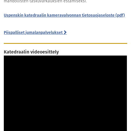
mahdollisten taskuvarkauksien estämiseksi.
Uspenskin katedraalin kameravalvonnan tietosuojaseloste (pdf)
Piispalliset jumalanpalvelukset
Katedraalin videoesittely