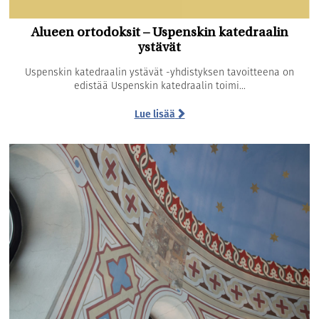
Alueen ortodoksit – Uspenskin katedraalin
ystävät
Uspenskin katedraalin ystävät -yhdistyksen tavoitteena on
edistää Uspenskin katedraalin toimi...
Lue lisää