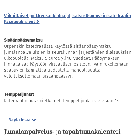
Viikoittaiset poikkeusaukioloajat, katso: Uspenskin katedraalin
Facebook-sivut
Sisäänpääsymaksu
Uspenskin katedraalissa käytössä sisäänpääsymaksu
jumalanpalveluksien ja seurakunnan järjestämien tilaisuuksien
ulkopuolella. Maksu 5 euroa yli 18-vuotiaat. Pääsymaksun
hinnalla saa käyttöön virtuaalisen esitteen. Vain rukoilemaan
saapuvien kannattaa tiedustella mahdollisuutta
veloituksettomaan sisäänpääsyyn.
Temppelijuhlat
Katedraalin praasniekkaa eli temppelijuhlaa vietetään 15.
elokuuta ja kryptakappelin praasniekkaa 19. elokuuta.
Kirkon isännöitsijä: Antti Qvintus
Näytä lisää
Jumalanpalvelus- ja tapahtumakalenteri
Pienkeräys