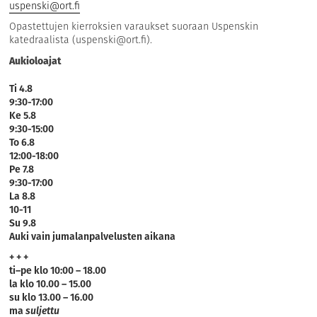
uspenski@ort.fi
Opastettujen kierroksien varaukset suoraan Uspenskin
katedraalista (
uspenski@ort.fi
).
Aukioloajat
Ti 4.8
9:30-17:00
Ke 5.8
9:30-15:00
To 6.8
12:00-18:00
Pe 7.8
9:30-17:00
La 8.8
10-11
Su 9.8
Auki vain jumalanpalvelusten aikana
+ + +
ti–pe klo 10:00 – 18.00
la klo 10.00 – 15.00
su klo 13.00 – 16.00
ma
suljettu