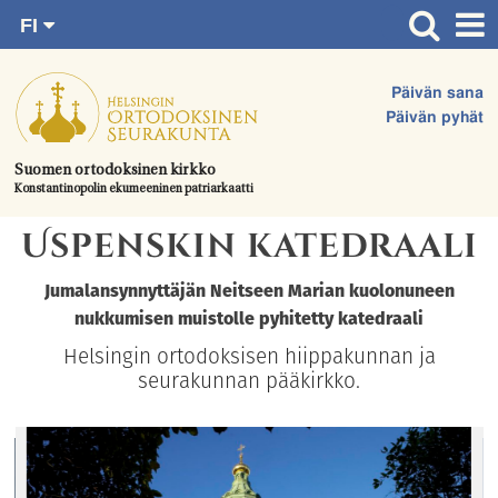
FI
Siirry
RU
Etusivu
SV
suoraan
Päivän sana
EN
Ajankohtaista
sisältöön.
Päivän pyhät
UA
Jumalanpalvelukset
Suomen ortodoksinen kirkko
Konstantinopolin ekumeeninen patriarkaatti
Juhlat & toimitukset
Uspenskin katedraali
Kirkot
Apua & tukea
Jumalansynnyttäjän Neitseen Marian kuolonuneen
nukkumisen muistolle pyhitetty katedraali
Tule mukaan
Helsingin ortodoksisen hiippakunnan ja
Hautausmaa
seurakunnan pääkirkko.
Yhteystiedot