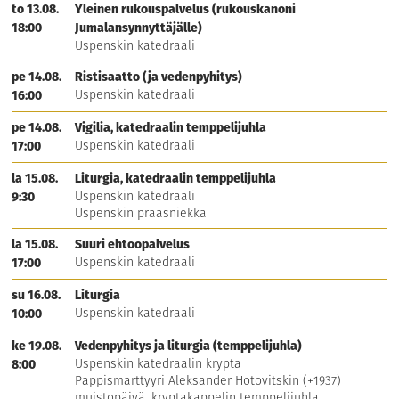
to 13.08.
Yleinen rukouspalvelus (rukouskanoni
(viikkovapaat maanantai ja tiistai)
18:00
Jumalansynnyttäjälle)
teo.merras@ort.fi
+358405403200
Uspenskin katedraali
pe 14.08.
Ristisaatto (ja vedenpyhitys)
Salminen Markku
Uspenskin katedraali
16:00
Kirkkoherra
Uspenskin katedraali (viikkovapaat
pe 14.08.
Vigilia, katedraalin temppelijuhla
maanantai ja tiistai)
Uspenskin katedraali
17:00
markku.salminen@ort.fi
+358405016190
la 15.08.
Liturgia, katedraalin temppelijuhla
Uspenskin katedraali
9:30
Kanttorit
Uspenskin praasniekka
Merras-Häyrynen Varvara
Kanttori
la 15.08.
Suuri ehtoopalvelus
Uspenskin katedraali (viikkovapaat
Uspenskin katedraali
17:00
maanantai ja tiistai)
varvara.merras-hayrynen@ort.fi
su 16.08.
Liturgia
+358405870739
Uspenskin katedraali
10:00
Vahtimestarit
ke 19.08.
Vedenpyhitys ja liturgia (temppelijuhla)
Arola Aki
Uspenskin katedraalin krypta
8:00
Vahtimestari
Pappismarttyyri Aleksander Hotovitskin (+1937)
Uspenskin katedraali
muistopäivä, kryptakappelin temppelijuhla