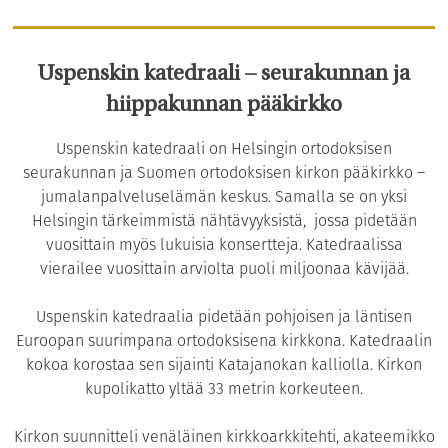
Uspenskin katedraali – seurakunnan ja
hiippakunnan pääkirkko
Uspenskin katedraali on Helsingin ortodoksisen
seurakunnan ja Suomen ortodoksisen kirkon pääkirkko –
jumalanpalveluselämän keskus. Samalla se on yksi
Helsingin tärkeimmistä nähtävyyksistä, jossa pidetään
vuosittain myös lukuisia konsertteja. Katedraalissa
vierailee vuosittain arviolta puoli miljoonaa kävijää.
Uspenskin katedraalia pidetään pohjoisen ja läntisen
Euroopan suurimpana ortodoksisena kirkkona. Katedraalin
kokoa korostaa sen sijainti Katajanokan kalliolla. Kirkon
kupolikatto yltää 33 metrin korkeuteen.
Kirkon suunnitteli venäläinen kirkkoarkkitehti, akateemikko