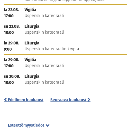
aki.arola@ort.fi
+358409232268
la 22.08.
Vigilia
Uspenskin katedraali
17:00
Eronen Pekka
Vahtimestari
su 23.08.
Liturgia
Uspenskin katedraali
Uspenskin katedraali
10:00
pekka.eronen@ort.fi
+358403537412
la 29.08.
Liturgia
Uspenskin katedraalin krypta
9:00
Hyytiäinen Timo
Vahtimestari
la 29.08.
Vigilia
Uspenskin katedraali
Uspenskin katedraali
17:00
timo.hyytiainen@ort.fi
+358403537409
su 30.08.
Liturgia
Uspenskin katedraali
10:00
Katso sijainti kartalta
Edellinen kuukausi
Seuraava kuukausi
Esteettömyystiedot