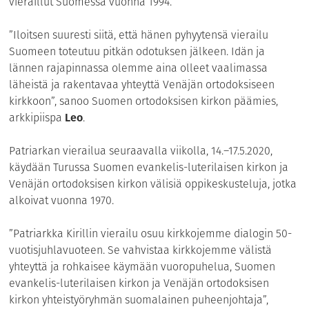
vieraillut Suomessa vuonna 1994.
”Iloitsen suuresti siitä, että hänen pyhyytensä vierailu
Suomeen toteutuu pitkän odotuksen jälkeen. Idän ja
lännen rajapinnassa olemme aina olleet vaalimassa
läheistä ja rakentavaa yhteyttä Venäjän ortodoksiseen
kirkkoon”, sanoo Suomen ortodoksisen kirkon päämies,
arkkipiispa
Leo
.
Patriarkan vierailua seuraavalla viikolla, 14.–17.5.2020,
käydään Turussa Suomen evankelis-luterilaisen kirkon ja
Venäjän ortodoksisen kirkon välisiä oppikeskusteluja, jotka
alkoivat vuonna 1970.
”Patriarkka Kirillin vierailu osuu kirkkojemme dialogin 50-
vuotisjuhlavuoteen. Se vahvistaa kirkkojemme välistä
yhteyttä ja rohkaisee käymään vuoropuhelua, Suomen
evankelis-luterilaisen kirkon ja Venäjän ortodoksisen
kirkon yhteistyöryhmän suomalainen puheenjohtaja”,