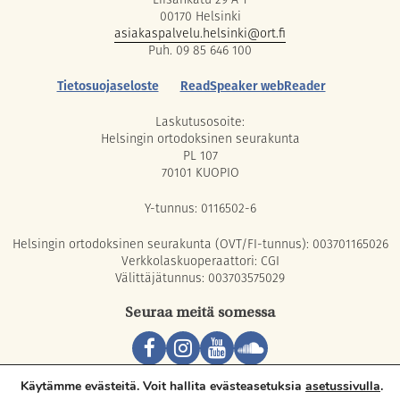
00170 Helsinki
asiakaspalvelu.helsinki@ort.fi
Puh. 09 85 646 100
Tietosuojaseloste
ReadSpeaker webReader
Laskutusosoite:
Helsingin ortodoksinen seurakunta
PL 107
70101 KUOPIO
Y-tunnus: 0116502-6
Helsingin ortodoksinen seurakunta (OVT/FI-tunnus): 003701165026
Verkkolaskuoperaattori: CGI
Välittäjätunnus: 003703575029
Seuraa meitä somessa
Copyright © 2026 Orthodox Parish of Helsinki. All rights reserved.
Käytämme evästeitä. Voit hallita evästeasetuksia
asetussivulla
.