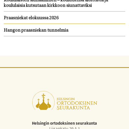
Koululaisten siunaaminen – koulutiensä aloittavia ja
koululaisia kutsutaan kirkkoon siunattaviksi
Praasniekat elokuussa 2026
Hangon praasniekan tunnelmia
Helsingin ortodoksinen seurakunta
Liisankatu 29 A 1