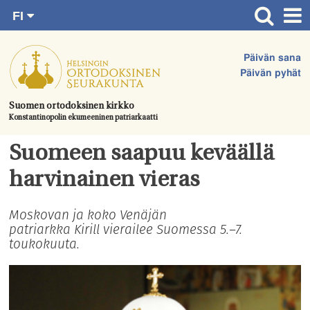
FI
Siirry
RU
Etusivu
SV
suoraan
Päivän sana
EN
Ajankohtaista
sisältöön.
Päivän pyhät
UA
Jumalanpalvelukset
Suomen ortodoksinen kirkko
Konstantinopolin ekumeeninen patriarkaatti
Juhlat & toimitukset
Kirkot
Suomeen saapuu keväällä
Apua & tukea
harvinainen vieras
Tule mukaan
Moskovan ja koko Venäjän
patriarkka Kirill vierailee Suomessa 5.–7.
Hautausmaa
toukokuuta.
Yhteystiedot