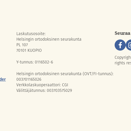
Laskutusosoite:
Seuraa
Helsingin ortodoksinen seurakunta
PL 107
70101 KUOPIO
Copyrigh
Y-tunnus: 0116502-6
rights re
Helsingin ortodoksinen seurakunta (OVT/FI-tunnus):
der
003701165026
Verkkolaskuoperaattori: CGI
Välittäjätunnus: 003703575029