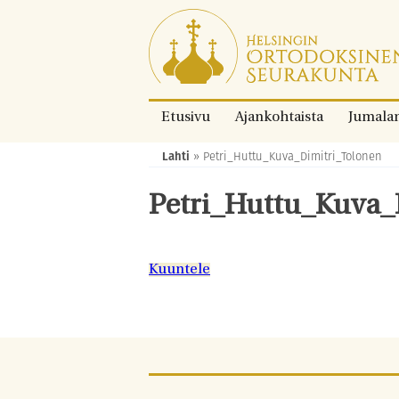
Siirry
suoraan
sisältöön.
Etusivu
Ajankohtaista
Jumala
Lahti
»
Petri_Huttu_Kuva_Dimitri_Tolonen
Murupolku:
Petri_Huttu_Kuva_
Kuuntele