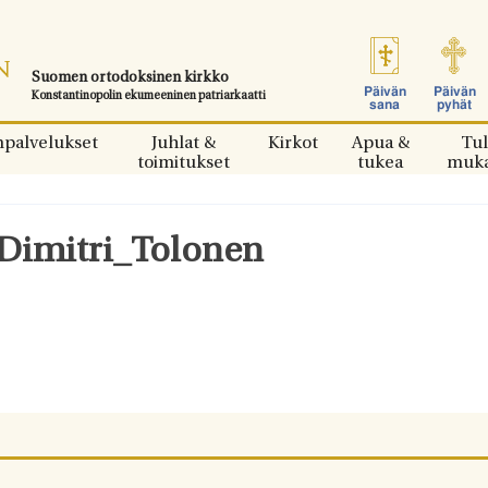
Suomen ortodoksinen kirkko
Päivän
Päivän
Konstantinopolin ekumeeninen patriarkaatti
sana
pyhät
npalvelukset
Juhlat &
Kirkot
Apua &
Tul
toimitukset
tukea
muk
Dimitri_Tolonen