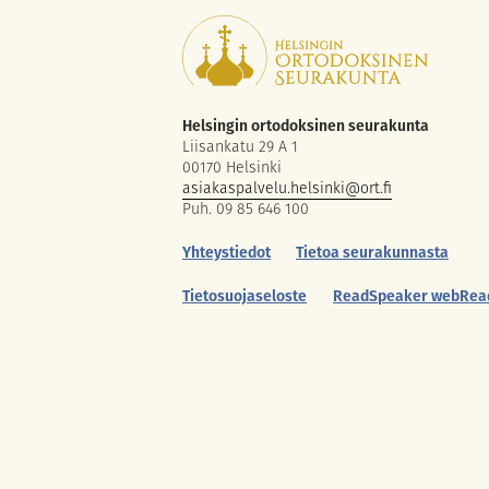
Helsingin ortodoksinen seurakunta
Liisankatu 29 A 1
00170 Helsinki
asiakaspalvelu.helsinki@ort.fi
Puh. 09 85 646 100
Yhteystiedot
Tietoa seurakunnasta
Tietosuojaseloste
ReadSpeaker webRea