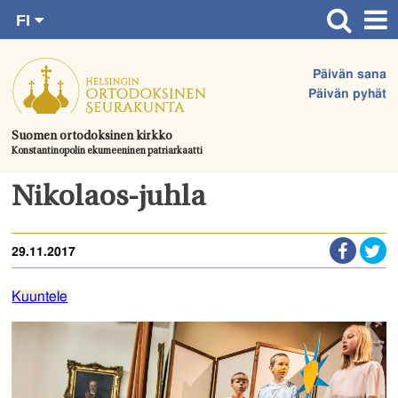
FI
Siirry
RU
Etusivu
SV
suoraan
Päivän sana
EN
Ajankohtaista
sisältöön.
Päivän pyhät
UA
Jumalanpalvelukset
Suomen ortodoksinen kirkko
Konstantinopolin ekumeeninen patriarkaatti
Juhlat & toimitukset
Kirkot
Nikolaos-juhla
Apua & tukea
29.11.2017
Tule mukaan
Hautausmaa
Kuuntele
Yhteystiedot