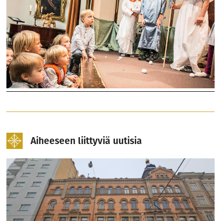
Aiheeseen liittyviä uutisia