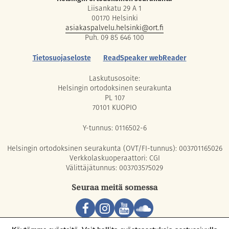
Liisankatu 29 A 1
00170 Helsinki
asiakaspalvelu.helsinki@ort.fi
Puh. 09 85 646 100
Tietosuojaseloste
ReadSpeaker webReader
Laskutusosoite:
Helsingin ortodoksinen seurakunta
PL 107
70101 KUOPIO
Y-tunnus: 0116502-6
Helsingin ortodoksinen seurakunta (OVT/FI-tunnus): 003701165026
Verkkolaskuoperaattori: CGI
Välittäjätunnus: 003703575029
Seuraa meitä somessa