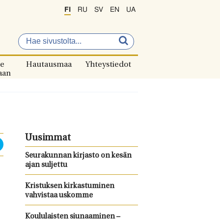
FI
RU
SV
EN
UA
e
Hautausmaa
Yhteystiedot
aan
Uusimmat
Seurakunnan kirjasto on kesän
ajan suljettu
Kristuksen kirkastuminen
vahvistaa uskomme
Koululaisten siunaaminen –