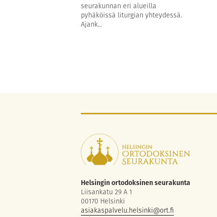
seurakunnan eri alueilla
pyhäköissä liturgian yhteydessä.
Ajank...
Helsingin ortodoksinen seurakunta
Liisankatu 29 A 1
00170 Helsinki
asiakaspalvelu.helsinki@ort.fi