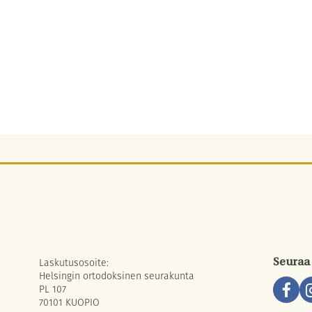
Laskutusosoite:
Seuraa
Helsingin ortodoksinen seurakunta
PL 107
70101 KUOPIO