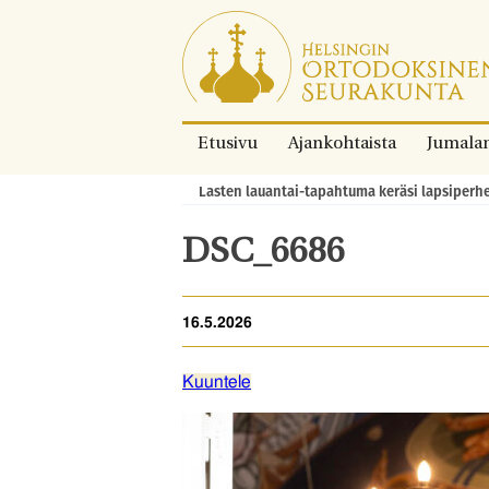
Siirry
suoraan
sisältöön.
Etusivu
Ajankohtaista
Jumala
Lasten lauantai-tapahtuma keräsi lapsiperh
Murupolku:
DSC_6686
16.5.2026
Kuuntele