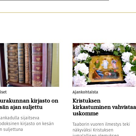
iset
Ajankohtaista
urakunnan kirjasto on
Kristuksen
sän ajan suljettu
kirkastuminen vahvistaa
uskomme
sankadulla sijaitseva
odoksinen kirjasto on kesän
Taaborin vuoren ilmestys teki
n suljettuna
näkyväksi Kristuksen
jumalallisen olemuksen.