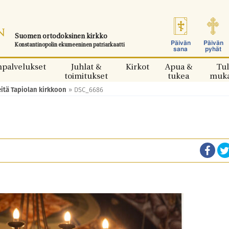
Suomen ortodoksinen kirkko
Päivän
Päivän
Konstantinopolin ekumeeninen patriarkaatti
sana
pyhät
npalvelukset
Juhlat &
Kirkot
Apua &
Tul
toimitukset
tukea
muk
eitä Tapiolan kirkkoon
»
DSC_6686