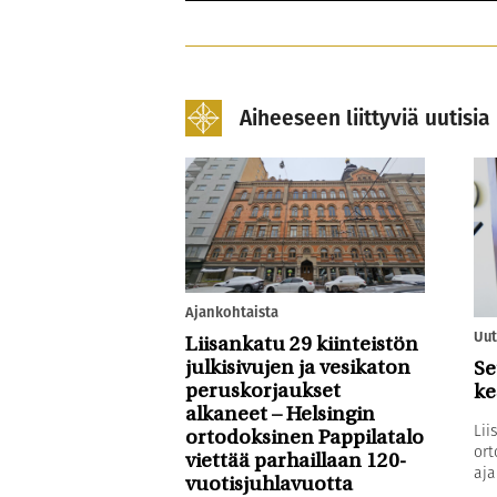
Aiheeseen liittyviä uutisia
Ajankohtaista
Uut
Liisankatu 29 kiinteistön
julkisivujen ja vesikaton
Se
peruskorjaukset
ke
alkaneet – Helsingin
Lii
ortodoksinen Pappilatalo
ort
viettää parhaillaan 120-
aja
vuotisjuhlavuotta