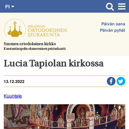
FI
Siirry
RU
Etusivu
SV
suoraan
Päivän sana
EN
Ajankohtaista
sisältöön.
Päivän pyhät
UA
Jumalanpalvelukset
Suomen ortodoksinen kirkko
Konstantinopolin ekumeeninen patriarkaatti
Juhlat & toimitukset
Kirkot
Lucia Tapiolan kirkossa
Apua & tukea
13.12.2022
Tule mukaan
Hautausmaa
Kuuntele
Yhteystiedot