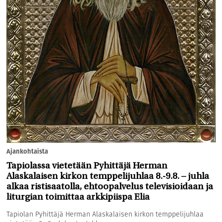
Ajankohtaista
Tapiolassa vietetään Pyhittäjä Herman
Alaskalaisen kirkon temppelijuhlaa 8.-9.8. – juhla
alkaa ristisaatolla, ehtoopalvelus televisioidaan ja
liturgian toimittaa arkkipiispa Elia
Tapiolan Pyhittäjä Herman Alaskalaisen kirkon temppelijuhlaa