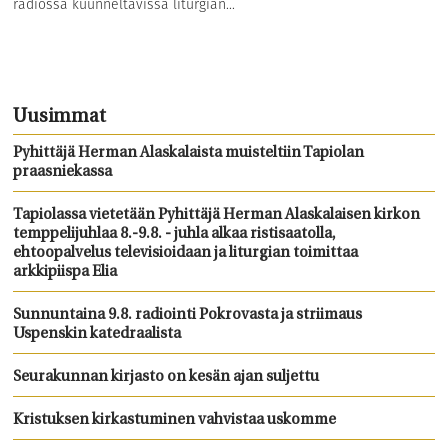
radiossa kuunneltavissa liturgian...
Uusimmat
Pyhittäjä Herman Alaskalaista muisteltiin Tapiolan
praasniekassa
Tapiolassa vietetään Pyhittäjä Herman Alaskalaisen kirkon
temppelijuhlaa 8.-9.8. - juhla alkaa ristisaatolla,
ehtoopalvelus televisioidaan ja liturgian toimittaa
arkkipiispa Elia
Sunnuntaina 9.8. radiointi Pokrovasta ja striimaus
Uspenskin katedraalista
Seurakunnan kirjasto on kesän ajan suljettu
Kristuksen kirkastuminen vahvistaa uskomme