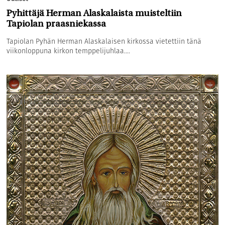
Pyhittäjä Herman Alaskalaista muisteltiin
Tapiolan praasniekassa
Tapiolan Pyhän Herman Alaskalaisen kirkossa vietettiin tänä
viikonloppuna kirkon temppelijuhlaa....