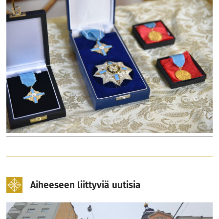
Aiheeseen liittyviä uutisia