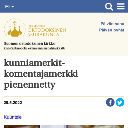
FI
Siirry
RU
Etusivu
SV
suoraan
Päivän sana
EN
Ajankohtaista
sisältöön.
Päivän pyhät
UA
Jumalanpalvelukset
Suomen ortodoksinen kirkko
Konstantinopolin ekumeeninen patriarkaatti
Juhlat & toimitukset
Kirkot
kunniamerkit-
Apua & tukea
komentajamerkki
Tule mukaan
pienennetty
Hautausmaa
29.5.2022
Yhteystiedot
Kuuntele