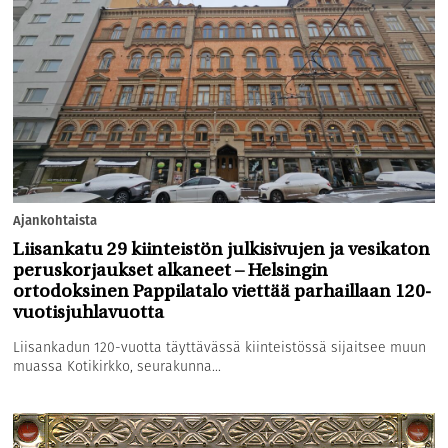
Ajankohtaista
Liisankatu 29 kiinteistön julkisivujen ja vesikaton
peruskorjaukset alkaneet – Helsingin
ortodoksinen Pappilatalo viettää parhaillaan 120-
vuotisjuhlavuotta
Liisankadun 120-vuotta täyttävässä kiinteistössä sijaitsee muun
muassa Kotikirkko, seurakunna...