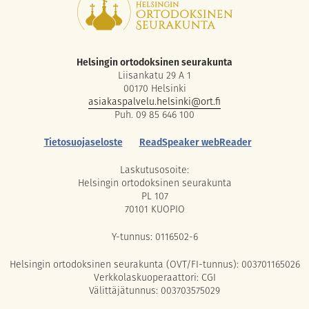
Helsingin ortodoksinen seurakunta
Liisankatu 29 A 1
00170 Helsinki
asiakaspalvelu.helsinki@ort.fi
Puh. 09 85 646 100
Tietosuojaseloste
ReadSpeaker webReader
Laskutusosoite:
Helsingin ortodoksinen seurakunta
PL 107
70101 KUOPIO
Y-tunnus: 0116502-6
Helsingin ortodoksinen seurakunta (OVT/FI-tunnus): 003701165026
Verkkolaskuoperaattori: CGI
Välittäjätunnus: 003703575029