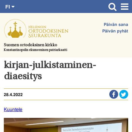
FI
Siirry
RU
Etusivu
SV
suoraan
Päivän sana
EN
Ajankohtaista
sisältöön.
Päivän pyhät
UA
Jumalanpalvelukset
Suomen ortodoksinen kirkko
Konstantinopolin ekumeeninen patriarkaatti
Juhlat & toimitukset
Kirkot
kirjan-julkistaminen-
Apua & tukea
diaesitys
Tule mukaan
28.4.2022
Hautausmaa
Yhteystiedot
Kuuntele