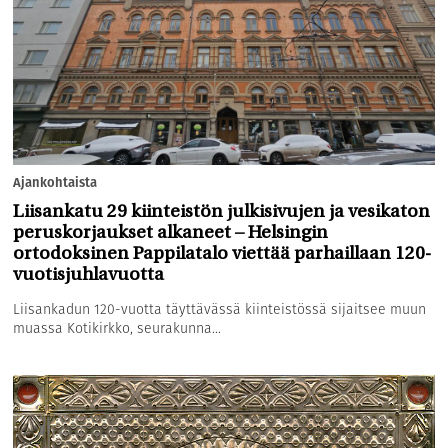
Ajankohtaista
Liisankatu 29 kiinteistön julkisivujen ja vesikaton
peruskorjaukset alkaneet – Helsingin
ortodoksinen Pappilatalo viettää parhaillaan 120-
vuotisjuhlavuotta
Liisankadun 120-vuotta täyttävässä kiinteistössä sijaitsee muun
muassa Kotikirkko, seurakunna...