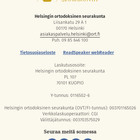
Helsingin ortodoksinen seurakunta
Liisankatu 29 A 1
00170 Helsinki
asiakaspalvelu.helsinki@ort.fi
Puh. 09 85 646 100
Tietosuojaseloste
ReadSpeaker webReader
Laskutusosoite:
Helsingin ortodoksinen seurakunta
PL 107
70101 KUOPIO
Y-tunnus: 0116502-6
Helsingin ortodoksinen seurakunta (OVT/FI-tunnus): 003701165026
Verkkolaskuoperaattori: CGI
Välittäjätunnus: 003703575029
Seuraa meitä somessa