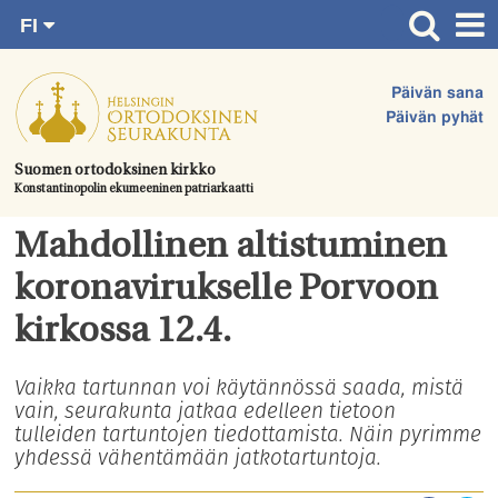
FI
Siirry
RU
Etusivu
SV
suoraan
Päivän sana
EN
Ajankohtaista
sisältöön.
Päivän pyhät
UA
Jumalanpalvelukset
Suomen ortodoksinen kirkko
Konstantinopolin ekumeeninen patriarkaatti
Juhlat & toimitukset
Kirkot
Mahdollinen altistuminen
Apua & tukea
koronavirukselle Porvoon
Tule mukaan
kirkossa 12.4.
Hautausmaa
Vaikka tartunnan voi käytännössä saada, mistä
vain, seurakunta jatkaa edelleen tietoon
Yhteystiedot
tulleiden tartuntojen tiedottamista. Näin pyrimme
yhdessä vähentämään jatkotartuntoja.