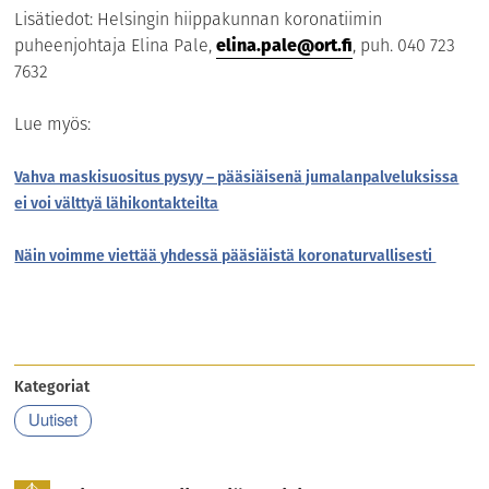
Lisätiedot: Helsingin hiippakunnan koronatiimin
puheenjohtaja Elina Pale,
elina.pale@ort.fi
, puh. 040 723
7632
Lue myös:
Vahva maskisuositus pysyy – pääsiäisenä jumalanpalveluksissa
ei voi välttyä lähikontakteilta
Näin voimme viettää yhdessä pääsiäistä koronaturvallisesti
Kategoriat
Uutiset