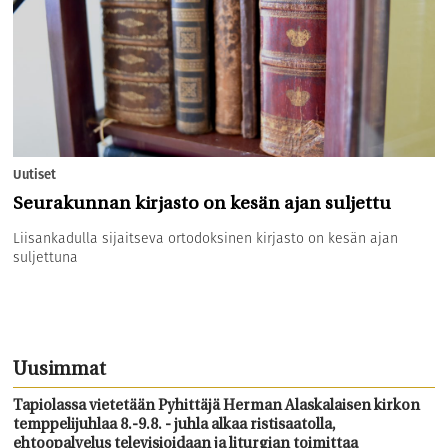
Uutiset
Seurakunnan kirjasto on kesän ajan suljettu
Liisankadulla sijaitseva ortodoksinen kirjasto on kesän ajan
suljettuna
Uusimmat
Tapiolassa vietetään Pyhittäjä Herman Alaskalaisen kirkon
temppelijuhlaa 8.-9.8. - juhla alkaa ristisaatolla,
ehtoopalvelus televisioidaan ja liturgian toimittaa