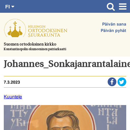
FI
Siirry
RU
Etusivu
SV
suoraan
Päivän sana
EN
Ajankohtaista
sisältöön.
Päivän pyhät
UA
Jumalanpalvelukset
Suomen ortodoksinen kirkko
Konstantinopolin ekumeeninen patriarkaatti
Juhlat & toimitukset
Kirkot
Johannes_Sonkajanrantalain
Apua & tukea
7.3.2023
Tule mukaan
Hautausmaa
Kuuntele
Yhteystiedot