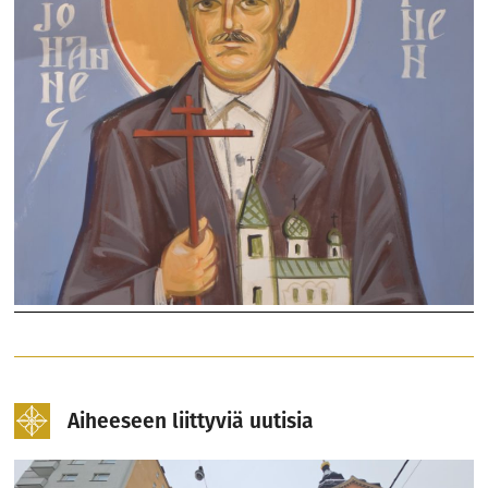
Aiheeseen liittyviä uutisia