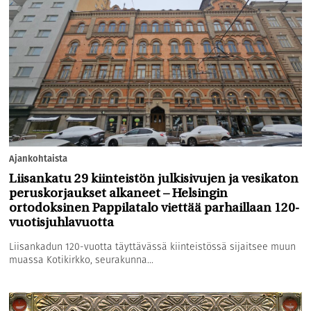
Ajankohtaista
Liisankatu 29 kiinteistön julkisivujen ja vesikaton
peruskorjaukset alkaneet – Helsingin
ortodoksinen Pappilatalo viettää parhaillaan 120-
vuotisjuhlavuotta
Liisankadun 120-vuotta täyttävässä kiinteistössä sijaitsee muun
muassa Kotikirkko, seurakunna...