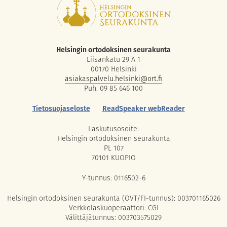
Helsingin ortodoksinen seurakunta
Liisankatu 29 A 1
00170 Helsinki
asiakaspalvelu.helsinki@ort.fi
Puh. 09 85 646 100
Tietosuojaseloste
ReadSpeaker webReader
Laskutusosoite:
Helsingin ortodoksinen seurakunta
PL 107
70101 KUOPIO
Y-tunnus: 0116502-6
Helsingin ortodoksinen seurakunta (OVT/FI-tunnus): 003701165026
Verkkolaskuoperaattori: CGI
Välittäjätunnus: 003703575029