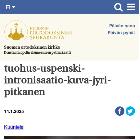
FI
Siirry
RU
Etusivu
SV
suoraan
Päivän sana
EN
Ajankohtaista
sisältöön.
Päivän pyhät
UA
Jumalanpalvelukset
Suomen ortodoksinen kirkko
Konstantinopolin ekumeeninen patriarkaatti
Juhlat & toimitukset
Kirkot
tuohus-uspenski-
Apua & tukea
intronisaatio-kuva-jyri-
Tule mukaan
pitkanen
Hautausmaa
14.1.2025
Yhteystiedot
Kuuntele