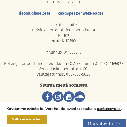
Puh. 09 85 646 100
Tietosuojaseloste
ReadSpeaker webReader
Laskutusosoite:
Helsingin ortodoksinen seurakunta
PL 107
70101 KUOPIO
Y-tunnus: 0116502-6
Helsingin ortodoksinen seurakunta (OVT/FI-tunnus): 003701165026
Verkkolaskuoperaattori: CGI
Välittäjätunnus: 003703575029
Seuraa meitä somessa
Copyright © 2026 Orthodox Parish of Helsinki. All rights reserved.
Käytämme evästeitä. Voit hallita evästeasetuksia
asetussivulla
.
Salli kaikki evästeet
Ota yhteyttä