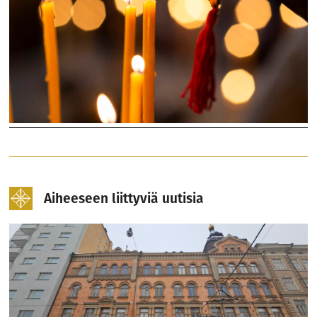
Aiheeseen liittyviä uutisia