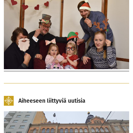
Aiheeseen liittyviä uutisia