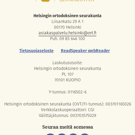
Helsingin ortodoksinen seurakunta
Liisankatu 29 A 1
00170 Helsinki
asiakaspalvelu.helsinki@ort.fi
Puh. 09 85 646 100
Tietosuojaseloste
ReadSpeaker webReader
Laskutusosoite:
Helsingin ortodoksinen seurakunta
PL 107
70101 KUOPIO
Y-tunnus: 0116502-6
Helsingin ortodoksinen seurakunta (OVT/FI-tunnus): 003701165026
Verkkolaskuoperaattori: CGI
Välittäjätunnus: 003703575029
Seuraa meitä somessa