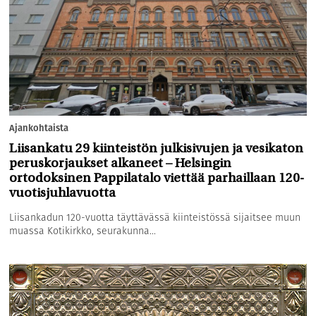
Ajankohtaista
Liisankatu 29 kiinteistön julkisivujen ja vesikaton
peruskorjaukset alkaneet – Helsingin
ortodoksinen Pappilatalo viettää parhaillaan 120-
vuotisjuhlavuotta
Liisankadun 120-vuotta täyttävässä kiinteistössä sijaitsee muun
muassa Kotikirkko, seurakunna...