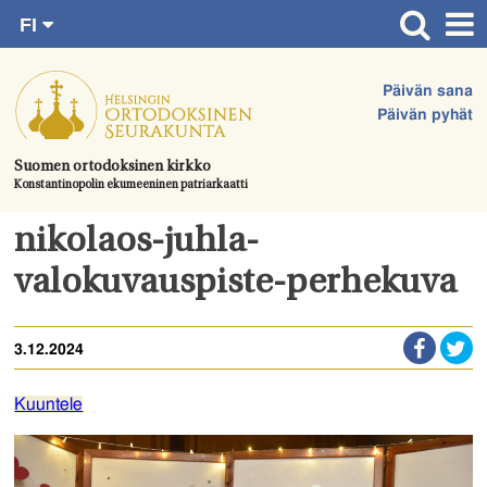
FI
Siirry
RU
Etusivu
SV
suoraan
Päivän sana
EN
Ajankohtaista
sisältöön.
Päivän pyhät
UA
Jumalanpalvelukset
Suomen ortodoksinen kirkko
Konstantinopolin ekumeeninen patriarkaatti
Juhlat & toimitukset
Kirkot
nikolaos-juhla-
Apua & tukea
valokuvauspiste-perhekuva
Tule mukaan
3.12.2024
Hautausmaa
Yhteystiedot
Kuuntele