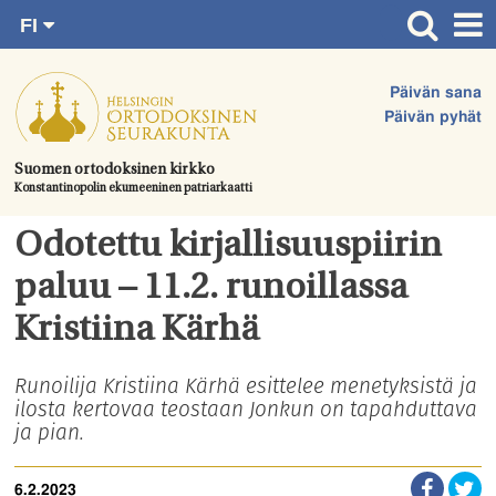
FI
Siirry
RU
Etusivu
SV
suoraan
Päivän sana
EN
Ajankohtaista
sisältöön.
Päivän pyhät
UA
Jumalanpalvelukset
Suomen ortodoksinen kirkko
Konstantinopolin ekumeeninen patriarkaatti
Juhlat & toimitukset
Kirkot
Odotettu kirjallisuuspiirin
Apua & tukea
paluu – 11.2. runoillassa
Tule mukaan
Kristiina Kärhä
Hautausmaa
Runoilija Kristiina Kärhä esittelee menetyksistä ja
ilosta kertovaa teostaan Jonkun on tapahduttava
Yhteystiedot
ja pian.
6.2.2023