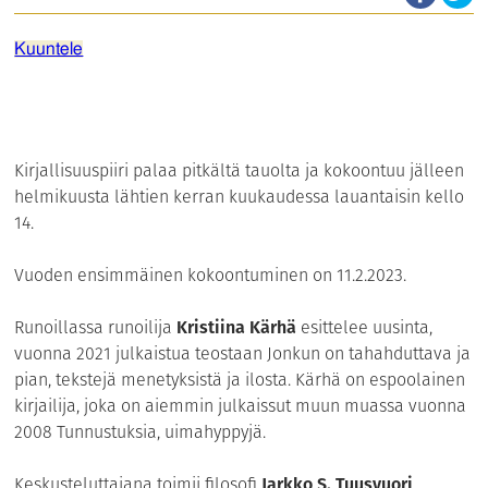
Kuuntele
Kirjallisuuspiiri palaa pitkältä tauolta ja kokoontuu jälleen
helmikuusta lähtien kerran kuukaudessa lauantaisin kello
14.
Vuoden ensimmäinen kokoontuminen on 11.2.2023.
Runoillassa runoilija
Kristiina Kärhä
esittelee uusinta,
vuonna 2021 julkaistua teostaan Jonkun on tahahduttava ja
pian, tekstejä menetyksistä ja ilosta. Kärhä on espoolainen
kirjailija, joka on aiemmin julkaissut muun muassa vuonna
2008 Tunnustuksia, uimahyppyjä.
Keskusteluttajana toimii filosofi
Jarkko S. Tuusvuori
.