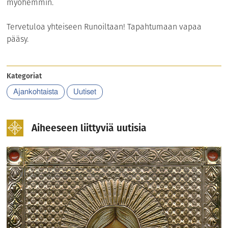
myöhemmin.
Tervetuloa yhteiseen Runoiltaan! Tapahtumaan vapaa
pääsy.
Kategoriat
Ajankohtaista
Uutiset
Aiheeseen liittyviä uutisia