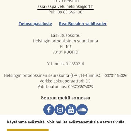
00170 Helsinki
asiakaspalvelu.helsinki@ort.fi
Puh. 09 85 646 100
Tietosuojaseloste
ReadSpeaker webReader
Laskutusosoite:
Helsingin ortodoksinen seurakunta
PL 107
70101 KUOPIO
Y-tunnus: 0116502-6
Helsingin ortodoksinen seurakunta (OVT/FI-tunnus): 003701165026
Verkkolaskuoperaattori: CGI
Välittäjätunnus: 003703575029
Seuraa meitä somessa
Copyright © 2026 Orthodox Parish of Helsinki. All rights reserved.
Käytämme evästeitä. Voit hallita evästeasetuksia
asetussivulla
.