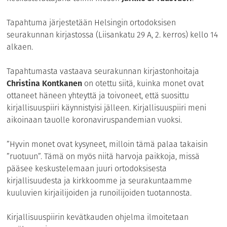
Tapahtuma järjestetään Helsingin ortodoksisen
seurakunnan kirjastossa (Liisankatu 29 A, 2. kerros) kello 14
alkaen.
Tapahtumasta vastaava seurakunnan kirjastonhoitaja
Christina Kontkanen
on otettu siitä, kuinka monet ovat
ottaneet häneen yhteyttä ja toivoneet, että suosittu
kirjallisuuspiiri käynnistyisi jälleen. Kirjallisuuspiiri meni
aikoinaan tauolle koronaviruspandemian vuoksi.
”Hyvin monet ovat kysyneet, milloin tämä palaa takaisin
”ruotuun”. Tämä on myös niitä harvoja paikkoja, missä
pääsee keskustelemaan juuri ortodoksisesta
kirjallisuudesta ja kirkkoomme ja seurakuntaamme
kuuluvien kirjailijoiden ja runoilijoiden tuotannosta.
Kirjallisuuspiirin kevätkauden ohjelma ilmoitetaan