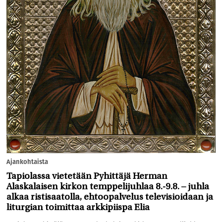
Ajankohtaista
Tapiolassa vietetään Pyhittäjä Herman
Alaskalaisen kirkon temppelijuhlaa 8.-9.8. – juhla
alkaa ristisaatolla, ehtoopalvelus televisioidaan ja
liturgian toimittaa arkkipiispa Elia