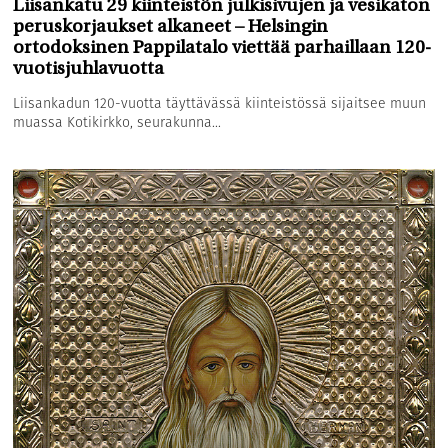
Liisankatu 29 kiinteistön julkisivujen ja vesikaton
peruskorjaukset alkaneet – Helsingin
ortodoksinen Pappilatalo viettää parhaillaan 120-
vuotisjuhlavuotta
Liisankadun 120-vuotta täyttävässä kiinteistössä sijaitsee muun
muassa Kotikirkko, seurakunna...