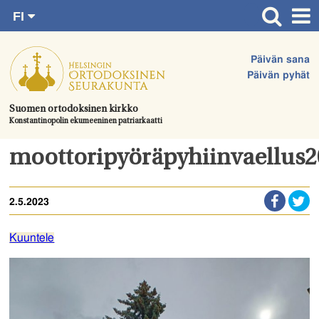
FI
Siirry
RU
Etusivu
SV
suoraan
Päivän sana
EN
Ajankohtaista
sisältöön.
Päivän pyhät
UA
Jumalanpalvelukset
Suomen ortodoksinen kirkko
Konstantinopolin ekumeeninen patriarkaatti
Juhlat & toimitukset
Kirkot
moottoripyöräpyhiinvaellus
Apua & tukea
2.5.2023
Tule mukaan
Hautausmaa
Kuuntele
Yhteystiedot