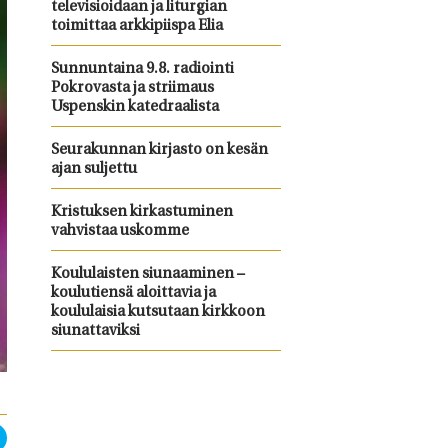
televisioidaan ja liturgian
toimittaa arkkipiispa Elia
Sunnuntaina 9.8. radiointi
Pokrovasta ja striimaus
Uspenskin katedraalista
Seurakunnan kirjasto on kesän
ajan suljettu
Kristuksen kirkastuminen
vahvistaa uskomme
Koululaisten siunaaminen –
koulutiensä aloittavia ja
koululaisia kutsutaan kirkkoon
siunattaviksi