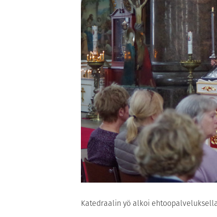
Katedraalin yö alkoi ehtoopalveluksella