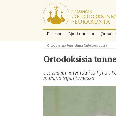
Siirry
suoraan
sisältöön.
Etusivu
Ajankohtaista
Jumala
Ortodoksisia tunnelmia Taiteiden yössä
Murupolku:
Ortodoksisia tunne
Uspenskin katedraali ja Pyhän Ko
mukana tapahtumassa.