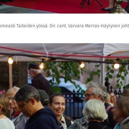
measti Taiteiden yössä. Dir. cant. Varvara Merras-Häyrynen joht