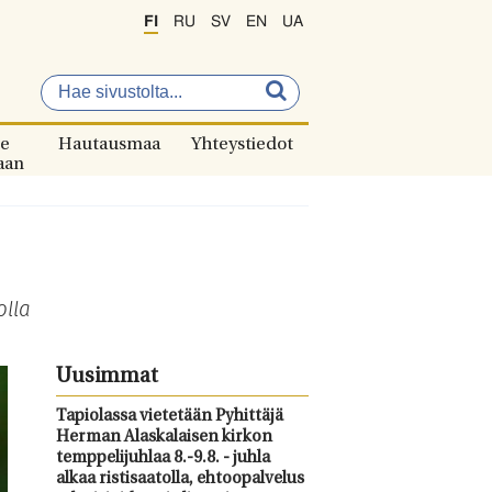
FI
RU
SV
EN
UA
e
Hautausmaa
Yhteystiedot
aan
olla
Uusimmat
Tapiolassa vietetään Pyhittäjä
Herman Alaskalaisen kirkon
temppelijuhlaa 8.-9.8. - juhla
alkaa ristisaatolla, ehtoopalvelus