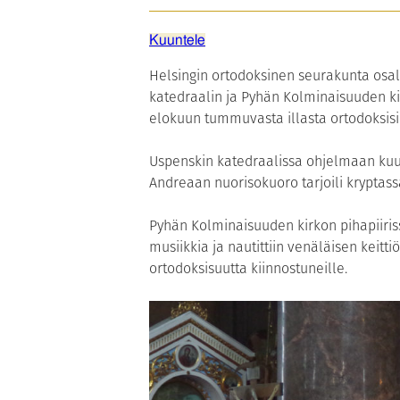
Kuuntele
Helsingin ortodoksinen seurakunta osal
katedraalin ja Pyhän Kolminaisuuden ki
elokuun tummuvasta illasta ortodoksisi
Uspenskin katedraalissa ohjelmaan kuul
Andreaan nuorisokuoro tarjoili kryptassa
Pyhän Kolminaisuuden kirkon pihapiiriss
musiikkia ja nautittiin venäläisen keitti
ortodoksisuutta kiinnostuneille.