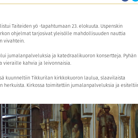
listui Taiteiden yö -tapahtumaan 23. elokuuta. Uspenskin
rkon ohjelmat tarjosivat yleisölle mahdollisuuden nauttia
n vivahtein.
ui jumalanpalveluksia ja katedraalikuoron konsertteja. Pyhän
 vieraille kahvia ja leivonnaisia.
ä kuunneltiin Tikkurilan kirkkokuoron laulua, slaavilaista
ön herkuista. Kirkossa toimitettiin jumalanpalveluksia ja esiteltii