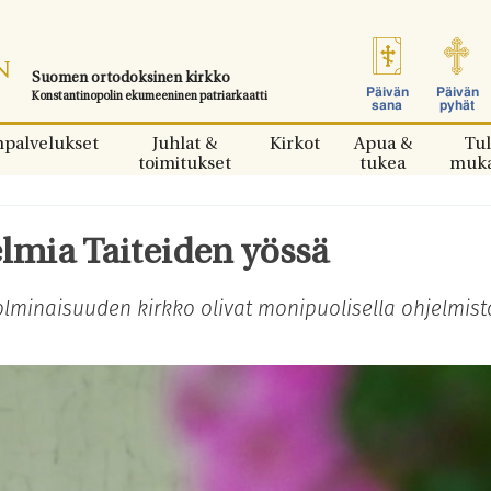
Suomen ortodoksinen kirkko
Päivän
Päivän
Konstantinopolin ekumeeninen patriarkaatti
sana
pyhät
npalvelukset
Juhlat &
Kirkot
Apua &
Tul
toimitukset
tukea
muk
lmia Taiteiden yössä
lminaisuuden kirkko olivat monipuolisella ohjelmist