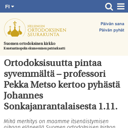
FI
Siirry
RU
Etusivu
SV
suoraan
Päivän sana
EN
Ajankohtaista
sisältöön.
Päivän pyhät
UA
Jumalanpalvelukset
Suomen ortodoksinen kirkko
Konstantinopolin ekumeeninen patriarkaatti
Juhlat & toimitukset
Kirkot
Ortodoksisuutta pintaa
Apua & tukea
syvemmältä – professori
Tule mukaan
Pekka Metso kertoo pyhästä
Hautausmaa
Johannes
Yhteystiedot
Sonkajanrantalaisesta 1.11.
Mikä merkitys on maamme itsenäistymisen
aikaan eläneellä Suomen ortodoksisen kirkon