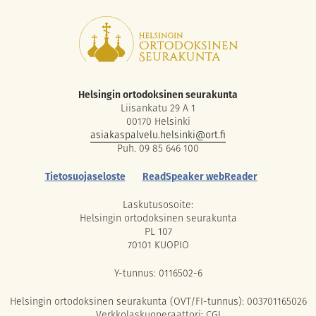
Helsingin ortodoksinen seurakunta
Liisankatu 29 A 1
00170 Helsinki
asiakaspalvelu.helsinki@ort.fi
Puh. 09 85 646 100
Tietosuojaseloste
ReadSpeaker webReader
Laskutusosoite:
Helsingin ortodoksinen seurakunta
PL 107
70101 KUOPIO
Y-tunnus: 0116502-6
Helsingin ortodoksinen seurakunta (OVT/FI-tunnus): 003701165026
Verkkolaskuoperaattori: CGI