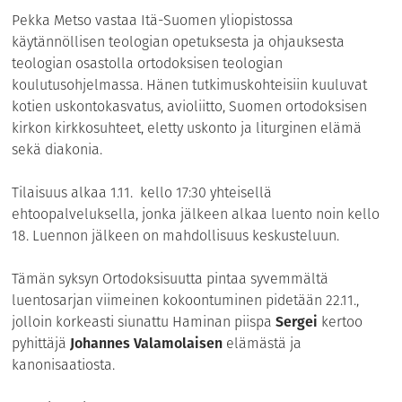
Pekka Metso vastaa Itä-Suomen yliopistossa
käytännöllisen teologian opetuksesta ja ohjauksesta
teologian osastolla ortodoksisen teologian
koulutusohjelmassa. Hänen tutkimuskohteisiin kuuluvat
kotien uskontokasvatus, avioliitto, Suomen ortodoksisen
kirkon kirkkosuhteet, eletty uskonto ja liturginen elämä
sekä diakonia.
Tilaisuus alkaa 1.11. kello 17:30 yhteisellä
ehtoopalveluksella, jonka jälkeen alkaa luento noin kello
18. Luennon jälkeen on mahdollisuus keskusteluun.
Tämän syksyn Ortodoksisuutta pintaa syvemmältä
luentosarjan viimeinen kokoontuminen pidetään 22.11.,
jolloin korkeasti siunattu Haminan piispa
Sergei
kertoo
pyhittäjä
Johannes Valamolaisen
elämästä ja
kanonisaatiosta.