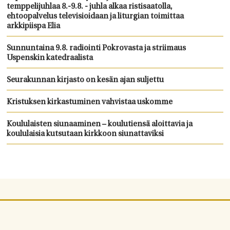
temppelijuhlaa 8.-9.8. - juhla alkaa ristisaatolla,
ehtoopalvelus televisioidaan ja liturgian toimittaa
arkkipiispa Elia
Sunnuntaina 9.8. radiointi Pokrovasta ja striimaus
Uspenskin katedraalista
Seurakunnan kirjasto on kesän ajan suljettu
Kristuksen kirkastuminen vahvistaa uskomme
Koululaisten siunaaminen – koulutiensä aloittavia ja
koululaisia kutsutaan kirkkoon siunattaviksi