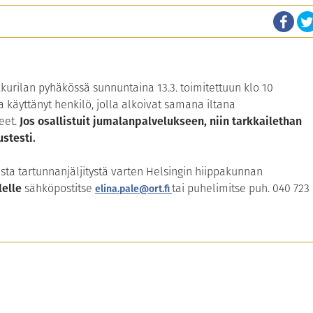
kurilan pyhäkössä sunnuntaina 13.3. toimitettuun klo 10
 käyttänyt henkilö, jolla alkoivat samana iltana
eet.
Jos osallistuit jumalanpalvelukseen, niin tarkkailethan
ustesti.
a tartunnanjäljitystä varten Helsingin hiippakunnan
lelle
sähköpostitse
tai puhelimitse puh. 040 723
elina.pale@ort.fi