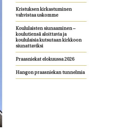
Kristuksen kirkastuminen
vahvistaa uskomme
Koululaisten siunaaminen –
koulutiensä aloittavia ja
koululaisia kutsutaan kirkkoon
siunattaviksi
Praasniekat elokuussa 2026
Hangon praasniekan tunnelmia