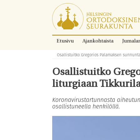
Siirry
suoraan
sisältöön.
Etusivu
Ajankohtaista
Jumala
Osallistuitko Gregorios Palamaksen sunnuntai
Murupolku:
Osallistuitko Greg
liturgiaan Tikkuri
Koronavirustartunnasta aiheutun
osallistuneella henkilöllä.