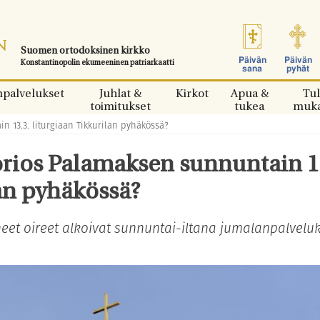
Suomen ortodoksinen kirkko
Päivän
Päivän
Konstantinopolin ekumeeninen patriarkaatti
sana
pyhät
npalvelukset
Juhlat &
Kirkot
Apua &
Tul
toimitukset
tukea
muk
n 13.3. liturgiaan Tikkurilan pyhäkössä?
orios Palamaksen sunnuntain 1
lan pyhäkössä?
eet oireet alkoivat sunnuntai-iltana jumalanpalvelu