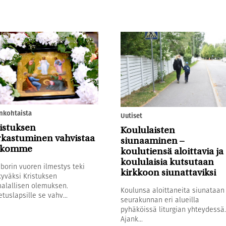
nkohtaista
Uutiset
istuksen
Koululaisten
rkastuminen vahvistaa
siunaaminen –
skomme
koulutiensä aloittavia ja
koululaisia kutsutaan
borin vuoren ilmestys teki
kirkkoon siunattaviksi
yväksi Kristuksen
alallisen olemuksen.
Koulunsa aloittaneita siunataan
tuslapsille se vahv...
seurakunnan eri alueilla
pyhäköissä liturgian yhteydessä.
Ajank...