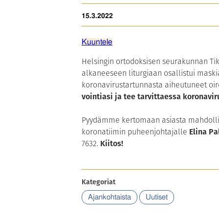
15.3.2022
Kuuntele
Helsingin ortodoksisen seurakunnan Tik
alkaneeseen liturgiaan osallistui maskia
koronavirustartunnasta aiheutuneet oir
vointiasi ja tee tarvittaessa koronavir
Pyydämme kertomaan asiasta mahdollist
koronatiimin puheenjohtajalle
Elina Pa
7632.
Kiitos!
Kategoriat
Ajankohtaista
Uutiset