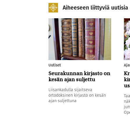
Aiheeseen liittyviä uutisia
Uutiset
Aja
Seurakunnan kirjasto on
Kr
kesän ajan suljettu
ki
u
Liisankadulla sijaitseva
ortodoksinen kirjasto on kesän
Taa
ajan suljettuna
näk
jum
Ope