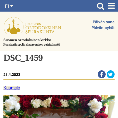
FI
Siirry
RU
Etusivu
SV
suoraan
Päivän sana
EN
Ajankohtaista
sisältöön.
Päivän pyhät
UA
Jumalanpalvelukset
Suomen ortodoksinen kirkko
Konstantinopolin ekumeeninen patriarkaatti
Juhlat & toimitukset
Kirkot
DSC_1459
Apua & tukea
21.4.2023
Tule mukaan
Hautausmaa
Kuuntele
Yhteystiedot