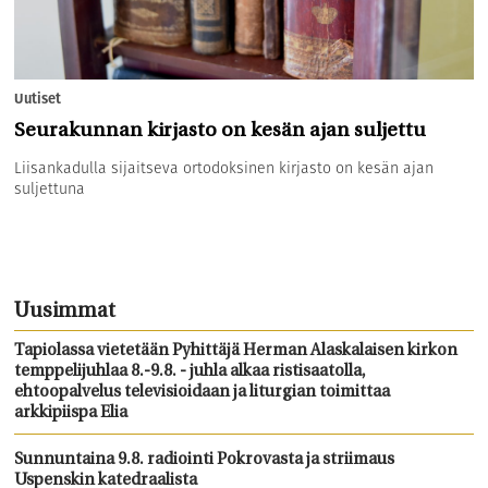
Uutiset
Seurakunnan kirjasto on kesän ajan suljettu
Liisankadulla sijaitseva ortodoksinen kirjasto on kesän ajan
suljettuna
Uusimmat
Tapiolassa vietetään Pyhittäjä Herman Alaskalaisen kirkon
temppelijuhlaa 8.-9.8. - juhla alkaa ristisaatolla,
ehtoopalvelus televisioidaan ja liturgian toimittaa
arkkipiispa Elia
Sunnuntaina 9.8. radiointi Pokrovasta ja striimaus
Uspenskin katedraalista