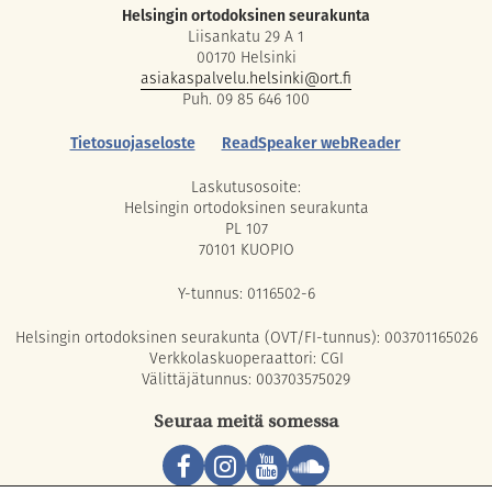
Helsingin ortodoksinen seurakunta
Liisankatu 29 A 1
00170 Helsinki
asiakaspalvelu.helsinki@ort.fi
Puh. 09 85 646 100
Tietosuojaseloste
ReadSpeaker webReader
Laskutusosoite:
Helsingin ortodoksinen seurakunta
PL 107
70101 KUOPIO
Y-tunnus: 0116502-6
Helsingin ortodoksinen seurakunta (OVT/FI-tunnus): 003701165026
Verkkolaskuoperaattori: CGI
Välittäjätunnus: 003703575029
Seuraa meitä somessa