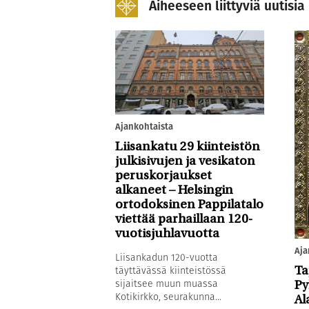
Aiheeseen liittyviä uutisia
Ajankohtaista
Liisankatu 29 kiinteistön
julkisivujen ja vesikaton
peruskorjaukset
alkaneet – Helsingin
ortodoksinen Pappilatalo
viettää parhaillaan 120-
vuotisjuhlavuotta
Aja
Liisankadun 120-vuotta
täyttävässä kiinteistössä
Ta
sijaitsee muun muassa
Py
Kotikirkko, seurakunna...
Al