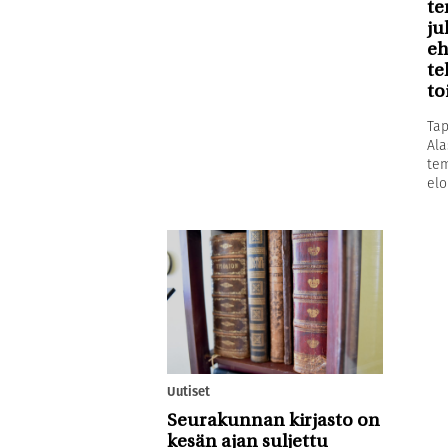
te
ju
eh
te
to
Tap
Ala
tem
elo
Uutiset
Seurakunnan kirjasto on
kesän ajan suljettu