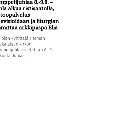
mppelijuhlaa 8.-9.8. –
hla alkaa ristisaatolla,
toopalvelus
levisioidaan ja liturgian
imittaa arkkipiispa Elia
iolan Pyhittäjä Herman
skalaisen kirkon
ppelijuhlaa vietetään 8.–9.
kuuta. Juhlaa...