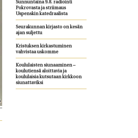
Sunnuntaina 9.8. radiointi
Pokrovasta ja striimaus
Uspenskin katedraalista
Seurakunnan kirjasto on kesän
ajan suljettu
Kristuksen kirkastuminen
vahvistaa uskomme
Koululaisten siunaaminen –
koulutiensä aloittavia ja
koululaisia kutsutaan kirkkoon
siunattaviksi