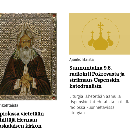
Ajankohtaista
Sunnuntaina 9.8.
radiointi Pokrovasta ja
striimaus Uspenskin
katedraalista
Liturgia lähetetään aamulla
Uspenskin katedraalista ja illall
nkohtaista
radiossa kuunneltavissa
liturgian...
piolassa vietetään
hittäjä Herman
askalaisen kirkon