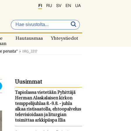
FI
RU
SV
EN
UA
e
Hautausmaa
Yhteystiedot
aan
e perusta”
»
IMG_3317
Uusimmat
Tapiolassa vietetään Pyhittäjä
Herman Alaskalaisen kirkon
temppelijuhlaa 8.-9.8. - juhla
alkaa ristisaatolla, ehtoopalvelus
televisioidaan ja liturgian
toimittaa arkkipiispa Elia