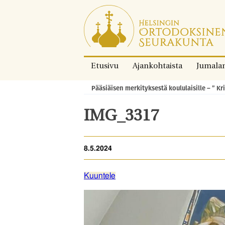
Siirry
suoraan
sisältöön.
Etusivu
Ajankohtaista
Jumala
Pääsiäisen merkityksestä koululaisille – ”
Murupolku:
IMG_3317
8.5.2024
Kuuntele