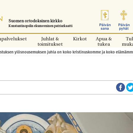
Suomen ortodoksinen kirkko
Päivän
Päivän
Konstantinopolin ekumeeninen patriarkaatti
sana
pyhät
npalvelukset
Juhlat &
Kirkot
Apua &
Tul
toimitukset
tukea
muk
 Kristuksen ylösnousemuksen juhla on koko kristinuskomme ja koko elämämm