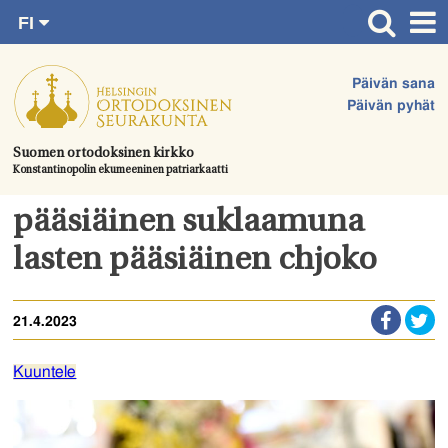
FI
Siirry
RU
Etusivu
SV
suoraan
Päivän sana
EN
Ajankohtaista
sisältöön.
Päivän pyhät
UA
Jumalanpalvelukset
Suomen ortodoksinen kirkko
Konstantinopolin ekumeeninen patriarkaatti
Juhlat & toimitukset
Kirkot
pääsiäinen suklaamuna
Apua & tukea
lasten pääsiäinen chjoko
Tule mukaan
21.4.2023
Hautausmaa
Yhteystiedot
Kuuntele