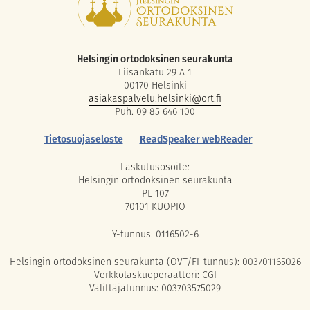
Helsingin ortodoksinen seurakunta
Liisankatu 29 A 1
00170 Helsinki
asiakaspalvelu.helsinki@ort.fi
Puh. 09 85 646 100
Tietosuojaseloste
ReadSpeaker webReader
Laskutusosoite:
Helsingin ortodoksinen seurakunta
PL 107
70101 KUOPIO
Y-tunnus: 0116502-6
Helsingin ortodoksinen seurakunta (OVT/FI-tunnus): 003701165026
Verkkolaskuoperaattori: CGI
Välittäjätunnus: 003703575029