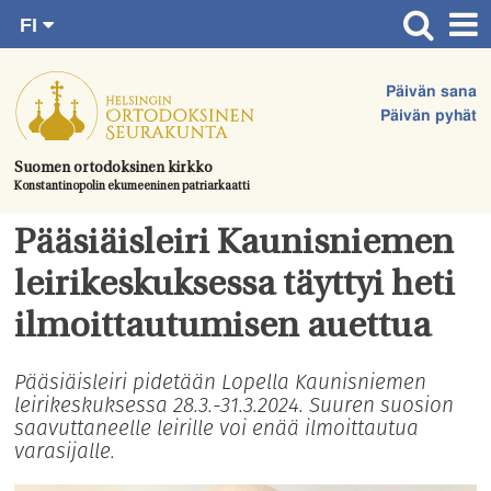
FI
Siirry
RU
Etusivu
SV
suoraan
Päivän sana
EN
Ajankohtaista
sisältöön.
Päivän pyhät
UA
Jumalanpalvelukset
Suomen ortodoksinen kirkko
Konstantinopolin ekumeeninen patriarkaatti
Juhlat & toimitukset
Kirkot
Pääsiäisleiri Kaunisniemen
Apua & tukea
leirikeskuksessa täyttyi heti
Tule mukaan
ilmoittautumisen auettua
Hautausmaa
Pääsiäisleiri pidetään Lopella Kaunisniemen
leirikeskuksessa 28.3.-31.3.2024. Suuren suosion
Yhteystiedot
saavuttaneelle leirille voi enää ilmoittautua
varasijalle.