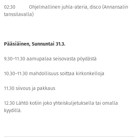
02:30 Ohjelmallinen juhla-ateria, disco (Annansalin
tanssilavalla)
Pääsiäinen, Sunnuntai 31.3.
9.30–11.30 aamupalaa seisovasta pöydästä
10.30–11.30 mahdollisuus soittaa kirkonkelloja
11.30 siivous ja pakkaus
12.30 Lähtö kotiin joko yhteiskuljetuksella tai omalla
kyydillä.