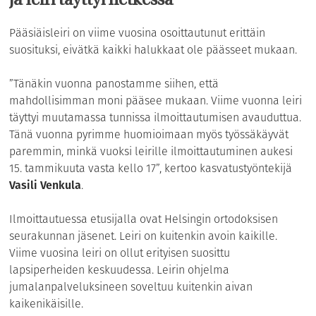
ja leiri täyttyi hetkessä
Pääsiäisleiri on viime vuosina osoittautunut erittäin
suosituksi, eivätkä kaikki halukkaat ole päässeet mukaan.
”Tänäkin vuonna panostamme siihen, että
mahdollisimman moni pääsee mukaan. Viime vuonna leiri
täyttyi muutamassa tunnissa ilmoittautumisen avauduttua.
Tänä vuonna pyrimme huomioimaan myös työssäkäyvät
paremmin, minkä vuoksi leirille ilmoittautuminen aukesi
15. tammikuuta vasta kello 17”, kertoo kasvatustyöntekijä
Vasili Venkula
.
Ilmoittautuessa etusijalla ovat Helsingin ortodoksisen
seurakunnan jäsenet. Leiri on kuitenkin avoin kaikille.
Viime vuosina leiri on ollut erityisen suosittu
lapsiperheiden keskuudessa. Leirin ohjelma
jumalanpalveluksineen soveltuu kuitenkin aivan
kaikenikäisille.