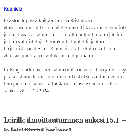
Kuuntele
Paaston lopussa koittaa valoisa Kristuksen
ylösnousemusjuhla. Tule viettämään kirkkovuoden suurinta
juhlaa hyvässä seurassa ja samalla helpottamaan juhlien
juhlan valmisteluja. Seurakunta huolehtii juhlan
tarjoiluista puolestasi. Sinun ei tarvitse kuin osallistua
yhteisiin jumalanpalveluksiin ja ohjelmaan.
Helsingin ortodoksinen seurakunta on vuosittain järjestänyt
pääsiäisleirin Kaunisniemen leirikeskuksessa. Tänä vuonna
leiri pidetään suuresta torstaista pääsiäissunnuntaihin
saakka 28.3.-31.3.2024.
Leirille ilmoittautuminen aukesi 15.1. –