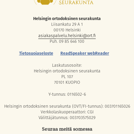
Helsingin ortodoksinen seurakunta
Liisankatu 29 A 1
00170 Helsinki
asiakaspalvelu.helsinki@ort.fi
Puh. 09 85 646 100
Tietosuojaseloste
ReadSpeaker webReader
Laskutusosoite:
Helsingin ortodoksinen seurakunta
PL 107
70101 KUOPIO
Y-tunnus: 0116502-6
Helsingin ortodoksinen seurakunta (OVT/FI-tunnus): 003701165026
Verkkolaskuoperaattori: CGI
Välittäjätunnus: 003703575029
Seuraa meitä somessa