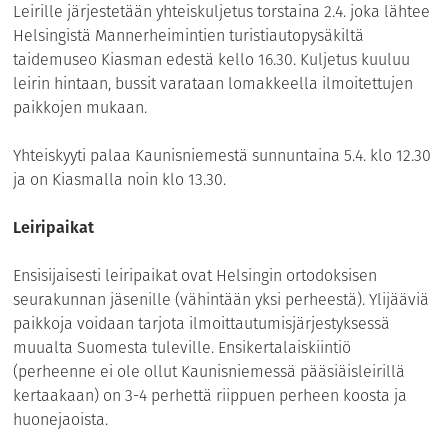
Leirille järjestetään yhteiskuljetus torstaina 2.4. joka lähtee
Helsingistä Mannerheimintien turistiautopysäkiltä
taidemuseo Kiasman edestä kello 16.30. Kuljetus kuuluu
leirin hintaan, bussit varataan lomakkeella ilmoitettujen
paikkojen mukaan.
Yhteiskyyti palaa Kaunisniemestä sunnuntaina 5.4. klo 12.30
ja on Kiasmalla noin klo 13.30.
Leiripaikat
Ensisijaisesti leiripaikat ovat Helsingin ortodoksisen
seurakunnan jäsenille (vähintään yksi perheestä). Ylijääviä
paikkoja voidaan tarjota ilmoittautumisjärjestyksessä
muualta Suomesta tuleville. Ensikertalaiskiintiö
(perheenne ei ole ollut Kaunisniemessä pääsiäisleirillä
kertaakaan) on 3-4 perhettä riippuen perheen koosta ja
huonejaoista.