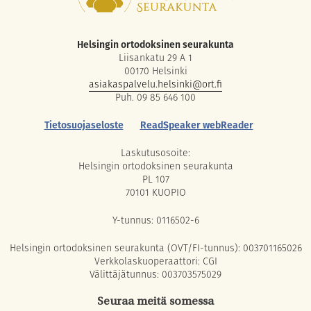
Helsingin ortodoksinen seurakunta
Liisankatu 29 A 1
00170 Helsinki
asiakaspalvelu.helsinki@ort.fi
Puh. 09 85 646 100
Tietosuojaseloste
ReadSpeaker webReader
Laskutusosoite:
Helsingin ortodoksinen seurakunta
PL 107
70101 KUOPIO
Y-tunnus: 0116502-6
Helsingin ortodoksinen seurakunta (OVT/FI-tunnus): 003701165026
Verkkolaskuoperaattori: CGI
Välittäjätunnus: 003703575029
Seuraa meitä somessa