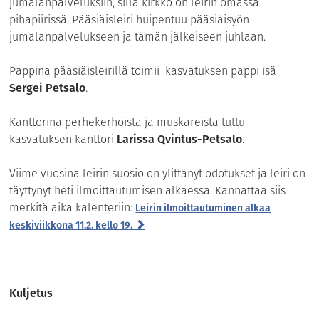
jumalanpalveluksiin, sillä kirkko on leirin omassa
pihapiirissä. Pääsiäisleiri huipentuu pääsiäisyön
jumalanpalvelukseen ja tämän jälkeiseen juhlaan.
Pappina pääsiäisleirillä toimii kasvatuksen pappi isä
Sergei Petsalo
.
Kanttorina perhekerhoista ja muskareista tuttu
kasvatuksen kanttori
Larissa Qvintus-Petsalo
.
Viime vuosina leirin suosio on ylittänyt odotukset ja leiri on
täyttynyt heti ilmoittautumisen alkaessa. Kannattaa siis
merkitä aika kalenteriin:
Leirin ilmoittautuminen alkaa
keskiviikkona 11.2. kello 19.
Kuljetus