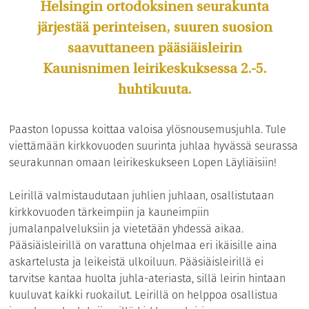
Helsingin ortodoksinen seurakunta
järjestää perinteisen, suuren suosion
saavuttaneen pääsiäisleirin
Kaunisnimen leirikeskuksessa 2.-5.
huhtikuuta.
Paaston lopussa koittaa valoisa ylösnousemusjuhla. Tule
viettämään kirkkovuoden suurinta juhlaa hyvässä seurassa
seurakunnan omaan leirikeskukseen Lopen Läyliäisiin!
Leirillä valmistaudutaan juhlien juhlaan, osallistutaan
kirkkovuoden tärkeimpiin ja kauneimpiin
jumalanpalveluksiin ja vietetään yhdessä aikaa.
Pääsiäisleirillä on varattuna ohjelmaa eri ikäisille aina
askartelusta ja leikeistä ulkoiluun. Pääsiäisleirillä ei
tarvitse kantaa huolta juhla-ateriasta, sillä leirin hintaan
kuuluvat kaikki ruokailut. Leirillä on helppoa osallistua