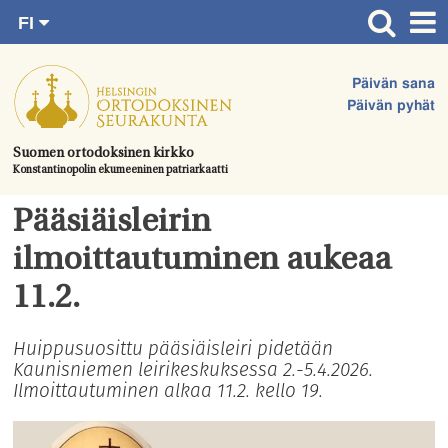
FI
Siirry
RU
Etusivu
SV
suoraan
Päivän sana
EN
Ajankohtaista
sisältöön.
Päivän pyhät
UA
Jumalanpalvelukset
Suomen ortodoksinen kirkko
Konstantinopolin ekumeeninen patriarkaatti
Juhlat & toimitukset
Kirkot
Pääsiäisleirin
Apua & tukea
ilmoittautuminen aukeaa
Tule mukaan
11.2.
Hautausmaa
Huippusuosittu pääsiäisleiri pidetään
Kaunisniemen leirikeskuksessa 2.-5.4.2026.
Yhteystiedot
Ilmoittautuminen alkaa 11.2. kello 19.