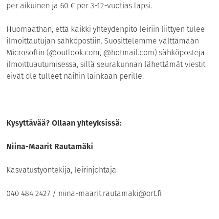
per aikuinen ja 60 € per 3-12-vuotias lapsi.
Huomaathan, että kaikki yhteydenpito leiriin liittyen tulee
ilmoittautujan sähköpostiin. Suosittelemme välttämään
Microsoftin (@outlook.com, @hotmail.com) sähköposteja
ilmoittuautumisessa, sillä seurakunnan lähettämät viestit
eivät ole tulleet näihin lainkaan perille.
Kysyttävää? Ollaan yhteyksissä:
Niina-Maarit Rautamäki
Kasvatustyöntekijä, leirinjohtaja
040 484 2427 /
niina-maarit.rautamaki@ort.fi