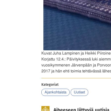
Kuvat Juha Lampinen ja Heikki Piiroin
Korjattu 12.4.: Päivityksessä luki aiemmin
vuosikymmenen Järvenpään ja Porvoon a
2017 ja hän ehti toimia tehtävässä läh
Kategoriat
Ajankohtaista
Uutiset
Aiheeseen liittyviä uutisia