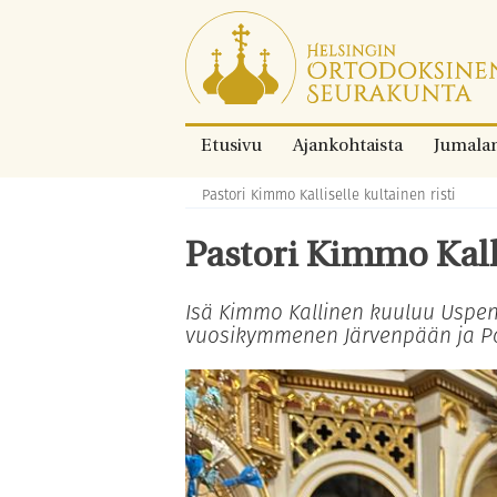
Siirry
suoraan
sisältöön.
Etusivu
Ajankohtaista
Jumala
Pastori Kimmo Kalliselle kultainen risti
Murupolku:
Pastori Kimmo Kalli
Isä Kimmo Kallinen kuuluu Uspen
vuosikymmenen Järvenpään ja Po