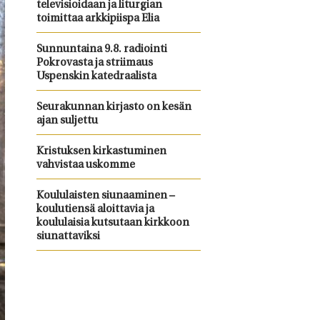
televisioidaan ja liturgian
toimittaa arkkipiispa Elia
Sunnuntaina 9.8. radiointi
Pokrovasta ja striimaus
Uspenskin katedraalista
Seurakunnan kirjasto on kesän
ajan suljettu
Kristuksen kirkastuminen
vahvistaa uskomme
Koululaisten siunaaminen –
koulutiensä aloittavia ja
koululaisia kutsutaan kirkkoon
siunattaviksi