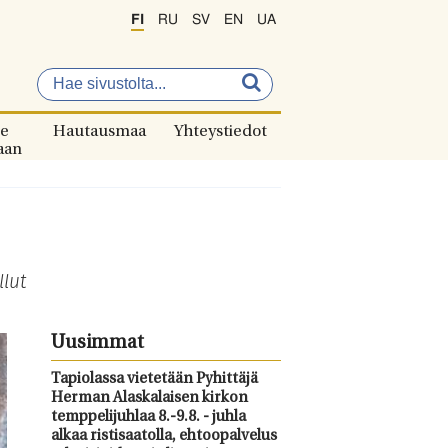
FI
RU
SV
EN
UA
e
Hautausmaa
Yhteystiedot
aan
lut
Uusimmat
Tapiolassa vietetään Pyhittäjä
Herman Alaskalaisen kirkon
temppelijuhlaa 8.-9.8. - juhla
alkaa ristisaatolla, ehtoopalvelus