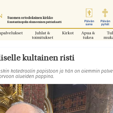
Suomen ortodoksinen kirkko
Päivän
Päivän
Konstantinopolin ekumeeninen patriarkaatti
sana
pyhät
npalvelukset
Juhlat &
Kirkot
Apua &
Tul
toimitukset
tukea
muk
selle kultainen risti
skin katedraalin papistoon ja hän on aiemmin palvel
rvoon alueiden pappina.