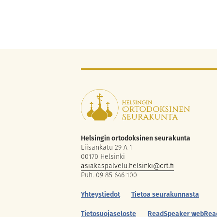
Helsingin ortodoksinen seurakunta
Liisankatu 29 A 1
00170 Helsinki
asiakaspalvelu.helsinki@ort.fi
Puh. 09 85 646 100
Yhteystiedot
Tietoa seurakunnasta
Tietosuojaseloste
ReadSpeaker webRea