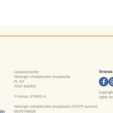
Laskutusosoite:
Seuraa
Helsingin ortodoksinen seurakunta
PL 107
70101 KUOPIO
Copyrigh
Y-tunnus: 0116502-6
rights re
Helsingin ortodoksinen seurakunta (OVT/FI-tunnus):
der
003701165026