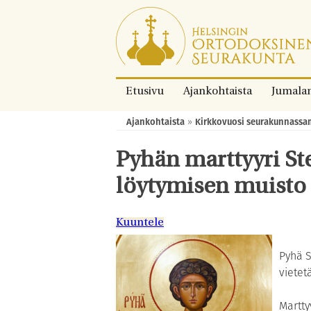
Siirry
suoraan
sisältöön.
Etusivu
Ajankohtaista
Jumala
Ajankohtaista
»
Kirkkovuosi seurakunnass
Murupolku:
Pyhän marttyyri S
löytymisen muisto
Kuuntele
Pyhä S
vietetä
Martty