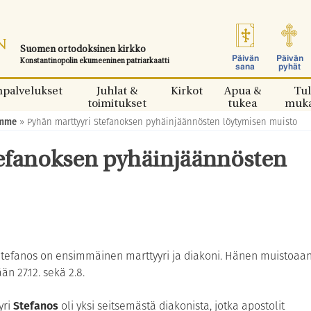
Suomen ortodoksinen kirkko
Päivän
Päivän
Konstantinopolin ekumeeninen patriarkaatti
sana
pyhät
npalvelukset
Juhlat &
Kirkot
Apua &
Tul
toimitukset
tukea
muk
amme
»
Pyhän marttyyri Stefanoksen pyhäinjäännösten löytymisen muisto
tefanoksen pyhäinjäännösten
tefanos on ensimmäinen marttyyri ja diakoni. Hänen muistoaa
än 27.12. sekä 2.8.
yri
Stefanos
oli yksi seitsemästä diakonista, jotka apostolit