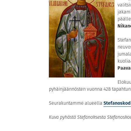
valits
jakami
pääll
Nikan
Stefan
neuvos
jumala
kuoliaa
Paava
Elokuu
pyhäinjäännösten vuonna 428 tapahtun
Seurakuntamme alueella
Stefanoskod
Kuva pyhästä Stefanoksesta Stefanoskodi