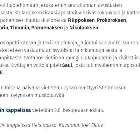
ivat huolehtimaan Jerusalemin seurakunnan avustusten
sesta. Stefanoksen lisäksi apostolit vihkivät rukouksen ja kätte
epanemisen kautta diakoneiksi
Filippoksen
,
Prokoroksen
,
orin
,
Timonin
,
Parmenaksen
ja
Nikolaoksen
.
os opetti kansaa ja teki ihmetekoja, ja joutui sen vuoksi suuren
ton eteen vastaamaan syytöksiin lain kumoamisesta ja
npilkasta. Stefanos vietiin kaupungin ulkopuolelle ja kivitettiin
ksi. Kivittäjien viittoja piteli
Saul
, josta tuli myöhemmin apostol
li
.
n toisena päivänä vietetään pyhän marttyyri Stefanoksen
een löytymisen muistopäivää.
in kappelissa
vietetään 2.8. kesäpraasniekkaa.
n kappelissa Helsingissä. Kuvannut: Joel Eklöv