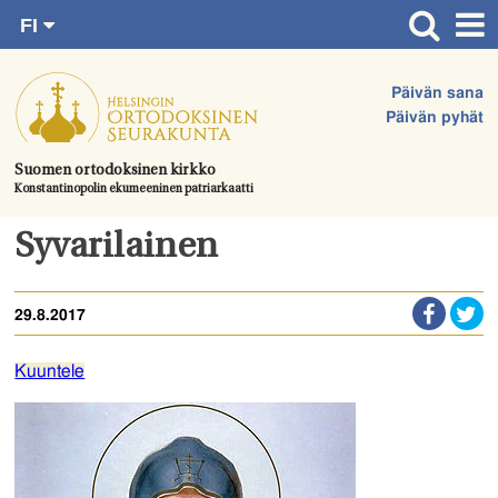
FI
Siirry
RU
Etusivu
SV
suoraan
Päivän sana
EN
Ajankohtaista
sisältöön.
Päivän pyhät
UA
Jumalanpalvelukset
Suomen ortodoksinen kirkko
Konstantinopolin ekumeeninen patriarkaatti
Juhlat & toimitukset
Kirkot
Syvarilainen
Apua & tukea
29.8.2017
Tule mukaan
Hautausmaa
Kuuntele
Yhteystiedot