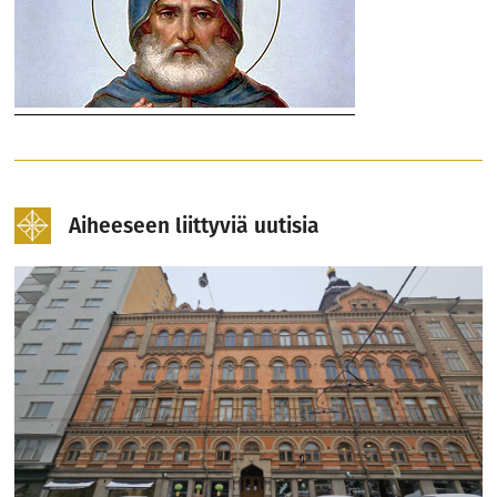
Aiheeseen liittyviä uutisia