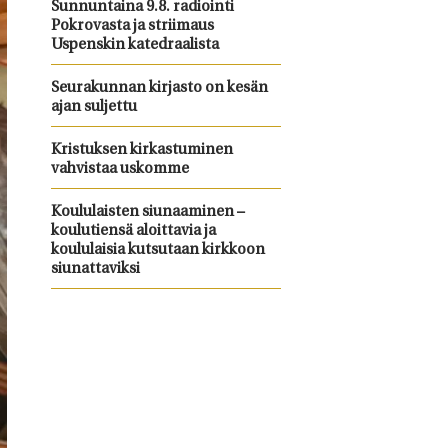
Sunnuntaina 9.8. radiointi
Pokrovasta ja striimaus
Uspenskin katedraalista
Seurakunnan kirjasto on kesän
ajan suljettu
Kristuksen kirkastuminen
vahvistaa uskomme
Koululaisten siunaaminen –
koulutiensä aloittavia ja
koululaisia kutsutaan kirkkoon
siunattaviksi