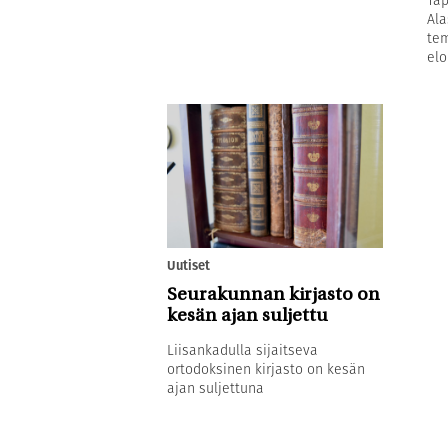
Ala
tem
elo
Uutiset
Seurakunnan kirjasto on
kesän ajan suljettu
Liisankadulla sijaitseva
ortodoksinen kirjasto on kesän
ajan suljettuna