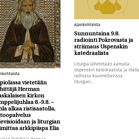
Ajankohtaista
Sunnuntaina 9.8.
radiointi Pokrovasta ja
striimaus Uspenskin
katedraalista
Liturgia lähetetään aamulla
Uspenskin katedraalista ja illall
nkohtaista
radiossa kuunneltavissa
liturgian...
piolassa vietetään
hittäjä Herman
askalaisen kirkon
mppelijuhlaa 8.-9.8. –
hla alkaa ristisaatolla,
toopalvelus
levisioidaan ja liturgian
imittaa arkkipiispa Elia
iolan Pyhittäjä Herman