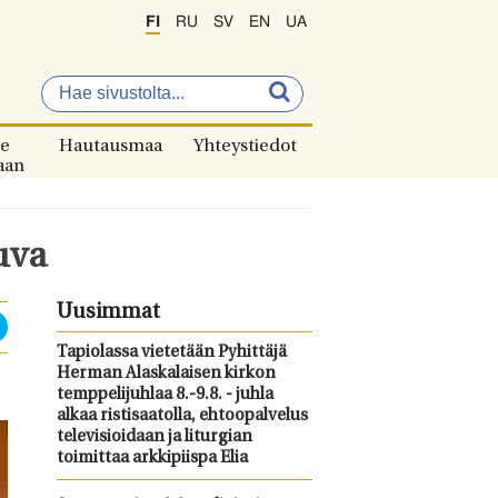
FI
RU
SV
EN
UA
e
Hautausmaa
Yhteystiedot
aan
uva
Uusimmat
Tapiolassa vietetään Pyhittäjä
Herman Alaskalaisen kirkon
temppelijuhlaa 8.-9.8. - juhla
alkaa ristisaatolla, ehtoopalvelus
televisioidaan ja liturgian
toimittaa arkkipiispa Elia