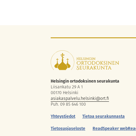
Helsingin ortodoksinen seurakunta
Liisankatu 29 A 1
00170 Helsinki
asiakaspalvelu.helsinki@ort.fi
Puh. 09 85 646 100
Yhteystiedot
Tietoa seurakunnasta
Tietosuojaseloste
ReadSpeaker webRea