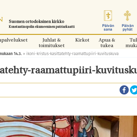
Suomen ortodoksinen kirkko
Päivän
Päivän
Konstantinopolin ekumeeninen patriarkaatti
sana
pyhät
npalvelukset
Juhlat &
Kirkot
Apua &
Tul
toimitukset
tukea
muk
mukaan 14.3.
»
ikoni-kristus-kasittatehty-raamattupiiri-kuvituskuva
ttatehty-raamattupiiri-kuvitusk