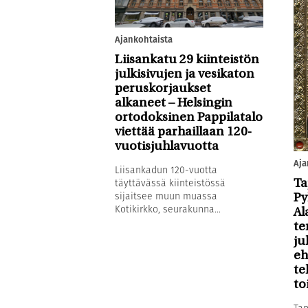
Ajankohtaista
Liisankatu 29 kiinteistön
julkisivujen ja vesikaton
peruskorjaukset
alkaneet – Helsingin
ortodoksinen Pappilatalo
viettää parhaillaan 120-
vuotisjuhlavuotta
Aja
Liisankadun 120-vuotta
täyttävässä kiinteistössä
Ta
sijaitsee muun muassa
Py
Kotikirkko, seurakunna...
Al
te
ju
eh
te
to
Tap