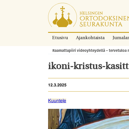
Siirry
suoraan
sisältöön.
Etusivu
Ajankohtaista
Jumala
Raamattupiiri videoyhteydellä – tervetuloa 
Murupolku:
ikoni-kristus-kasi
12.3.2025
Kuuntele